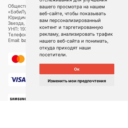
Общество с ограниченной ответственностью
вашего просмотра на нашем
«БэбиЛук»
веб-сайте, чтобы показывать
Юридический адрес: 220117, г. Минск, пр-т Газеты
вам персонализированный
Звезда, д. 16, пом. 52
контент и таргетированную
УНП: 193815124
рекламу, анализировать трафик
Телефон:
+375 33 392 66 63
Email:
babylook.gm@gmail.com
.
нашего веб-сайта и понимать,
откуда приходят наши
посетители.
Ок
Изменить мои предпочтения
Разработка ilavista
PDF-презентация