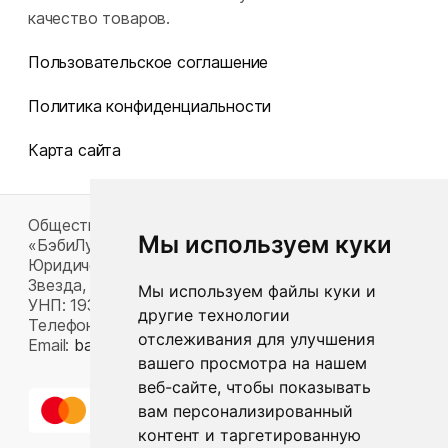
качество товаров.
Пользовательское соглашение
Политика конфиденциальности
Карта сайта
Общество с ограниченной ответственностью
Мы используем куки
«БэбиЛук»
Юридический адрес: 220117, г. Минск, пр-т Газеты
Звезда, д. 16, пом. 52
Мы используем файлы куки и
УНП: 193815124
другие технологии
Телефон:
+375 33 392 66 63
отслеживания для улучшения
Email:
babylook.gm@gmail.com
.
вашего просмотра на нашем
веб-сайте, чтобы показывать
вам персонализированный
контент и таргетированную