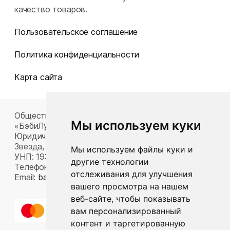
качество товаров.
Пользовательское соглашение
Политика конфиденциальности
Карта сайта
Общество с ограниченной ответственностью
Мы используем куки
«БэбиЛук»
Юридический адрес: 220117, г. Минск, пр-т Газеты
Звезда, д. 16, пом. 52
Мы используем файлы куки и
УНП: 193815124
другие технологии
Телефон:
+375 33 392 66 63
отслеживания для улучшения
Email:
babylook.gm@gmail.com
.
вашего просмотра на нашем
веб-сайте, чтобы показывать
вам персонализированный
контент и таргетированную