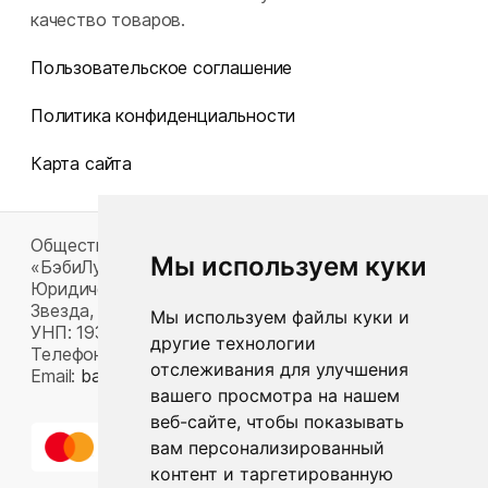
качество товаров.
Пользовательское соглашение
Политика конфиденциальности
Карта сайта
Общество с ограниченной ответственностью
Мы используем куки
«БэбиЛук»
Юридический адрес: 220117, г. Минск, пр-т Газеты
Звезда, д. 16, пом. 52
Мы используем файлы куки и
УНП: 193815124
другие технологии
Телефон:
+375 33 392 66 63
отслеживания для улучшения
Email:
babylook.gm@gmail.com
.
вашего просмотра на нашем
веб-сайте, чтобы показывать
вам персонализированный
контент и таргетированную