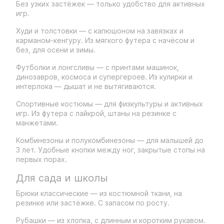
Без узких застёжек — только удобство для активных
игр.
Худи и толстовки — с капюшоном на завязках и
карманом-кенгуру. Из мягкого футера с начёсом и
без, для осени и зимы.
Футболки и лонгсливы — с принтами машинок,
динозавров, космоса и супергероев. Из кулирки и
интерлока — дышат и не вытягиваются.
Спортивные костюмы — для физкультуры и активных
игр. Из футера с лайкрой, штаны на резинке с
манжетами.
Комбинезоны и полукомбинезоны — для малышей до
3 лет. Удобные кнопки между ног, закрытые стопы на
первых порах.
Для сада и школы
Брюки классические — из костюмной ткани, на
резинке или застёжке. С запасом по росту.
Рубашки — из хлопка, с длинным и коротким рукавом.