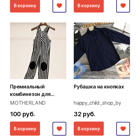
В корзину
В корзину
Премиальный
Рубашка на кнопках
комбинезон для
малышей (Family Look
MOTHERLAND
happy_child_shop_by
концепция)
100 руб.
32 руб.
В корзину
В корзину