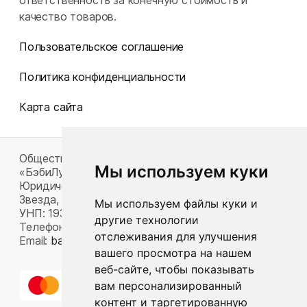
ответственность за конечную стоимость и
качество товаров.
Пользовательское соглашение
Политика конфиденциальности
Карта сайта
Общество с ограниченной ответственностью
Мы используем куки
«БэбиЛук»
Юридический адрес: 220117, г. Минск, пр-т Газеты
Звезда, д. 16, пом. 52
Мы используем файлы куки и
УНП: 193815124
другие технологии
Телефон:
+375 33 392 66 63
отслеживания для улучшения
Email:
babylook.gm@gmail.com
.
вашего просмотра на нашем
веб-сайте, чтобы показывать
вам персонализированный
контент и таргетированную