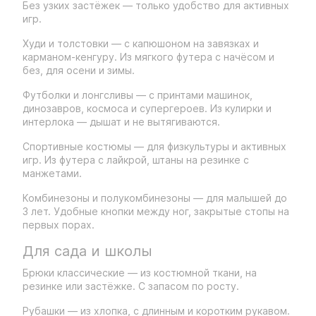
Без узких застёжек — только удобство для активных
игр.
Худи и толстовки — с капюшоном на завязках и
карманом-кенгуру. Из мягкого футера с начёсом и
без, для осени и зимы.
Футболки и лонгсливы — с принтами машинок,
динозавров, космоса и супергероев. Из кулирки и
интерлока — дышат и не вытягиваются.
Спортивные костюмы — для физкультуры и активных
игр. Из футера с лайкрой, штаны на резинке с
манжетами.
Комбинезоны и полукомбинезоны — для малышей до
3 лет. Удобные кнопки между ног, закрытые стопы на
первых порах.
Для сада и школы
Брюки классические — из костюмной ткани, на
резинке или застёжке. С запасом по росту.
Рубашки — из хлопка, с длинным и коротким рукавом.