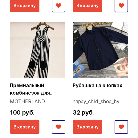
В корзину
В корзину
Премиальный
Рубашка на кнопках
комбинезон для
малышей (Family Look
MOTHERLAND
happy_child_shop_by
концепция)
100 руб.
32 руб.
В корзину
В корзину