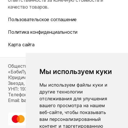
ответственность за конечную стоимость и
качество товаров.
Пользовательское соглашение
Политика конфиденциальности
Карта сайта
Общество с ограниченной ответственностью
Мы используем куки
«БэбиЛук»
Юридический адрес: 220117, г. Минск, пр-т Газеты
Звезда, д. 16, пом. 52
Мы используем файлы куки и
УНП: 193815124
другие технологии
Телефон:
+375 33 392 66 63
отслеживания для улучшения
Email:
babylook.gm@gmail.com
.
вашего просмотра на нашем
веб-сайте, чтобы показывать
вам персонализированный
контент и таргетированную