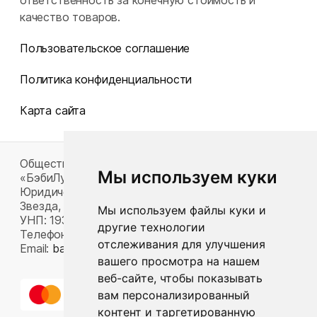
ответственность за конечную стоимость и
качество товаров.
Пользовательское соглашение
Политика конфиденциальности
Карта сайта
Общество с ограниченной ответственностью
Мы используем куки
«БэбиЛук»
Юридический адрес: 220117, г. Минск, пр-т Газеты
Звезда, д. 16, пом. 52
Мы используем файлы куки и
УНП: 193815124
другие технологии
Телефон:
+375 33 392 66 63
отслеживания для улучшения
Email:
babylook.gm@gmail.com
.
вашего просмотра на нашем
веб-сайте, чтобы показывать
вам персонализированный
контент и таргетированную