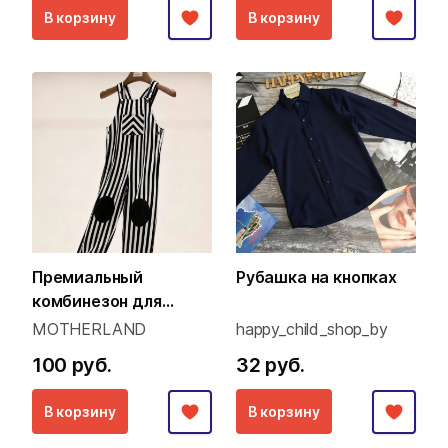
В корзину
В корзину
Премиальный
Рубашка на кнопках
комбинезон для
малышей (Family Look
MOTHERLAND
happy_child_shop_by
концепция)
100 руб.
32 руб.
В корзину
В корзину