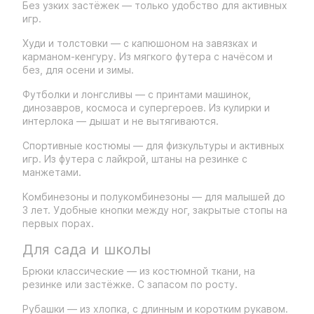
Без узких застёжек — только удобство для активных
игр.
Худи и толстовки — с капюшоном на завязках и
карманом-кенгуру. Из мягкого футера с начёсом и
без, для осени и зимы.
Футболки и лонгсливы — с принтами машинок,
динозавров, космоса и супергероев. Из кулирки и
интерлока — дышат и не вытягиваются.
Спортивные костюмы — для физкультуры и активных
игр. Из футера с лайкрой, штаны на резинке с
манжетами.
Комбинезоны и полукомбинезоны — для малышей до
3 лет. Удобные кнопки между ног, закрытые стопы на
первых порах.
Для сада и школы
Брюки классические — из костюмной ткани, на
резинке или застёжке. С запасом по росту.
Рубашки — из хлопка, с длинным и коротким рукавом.