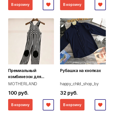
В корзину
В корзину
Премиальный
Рубашка на кнопках
комбинезон для
малышей (Family Look
MOTHERLAND
happy_child_shop_by
концепция)
100 руб.
32 руб.
В корзину
В корзину