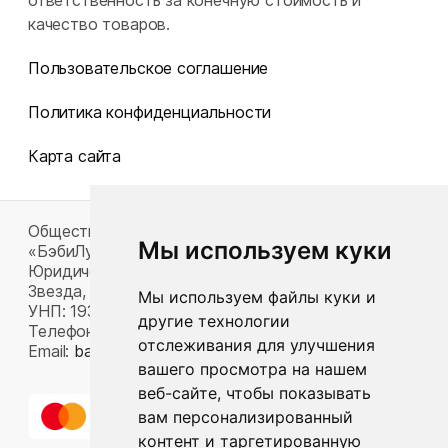
ответственность за конечную стоимость и
качество товаров.
Пользовательское соглашение
Политика конфиденциальности
Карта сайта
Общество с ограниченной ответственностью
Мы используем куки
«БэбиЛук»
Юридический адрес: 220117, г. Минск, пр-т Газеты
Звезда, д. 16, пом. 52
Мы используем файлы куки и
УНП: 193815124
другие технологии
Телефон:
+375 33 392 66 63
отслеживания для улучшения
Email:
babylook.gm@gmail.com
.
вашего просмотра на нашем
веб-сайте, чтобы показывать
вам персонализированный
контент и таргетированную