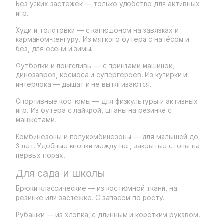
Без узких застёжек — только удобство для активных
игр.
Худи и толстовки — с капюшоном на завязках и
карманом-кенгуру. Из мягкого футера с начёсом и
без, для осени и зимы.
Футболки и лонгсливы — с принтами машинок,
динозавров, космоса и супергероев. Из кулирки и
интерлока — дышат и не вытягиваются.
Спортивные костюмы — для физкультуры и активных
игр. Из футера с лайкрой, штаны на резинке с
манжетами.
Комбинезоны и полукомбинезоны — для малышей до
3 лет. Удобные кнопки между ног, закрытые стопы на
первых порах.
Для сада и школы
Брюки классические — из костюмной ткани, на
резинке или застёжке. С запасом по росту.
Рубашки — из хлопка, с длинным и коротким рукавом.