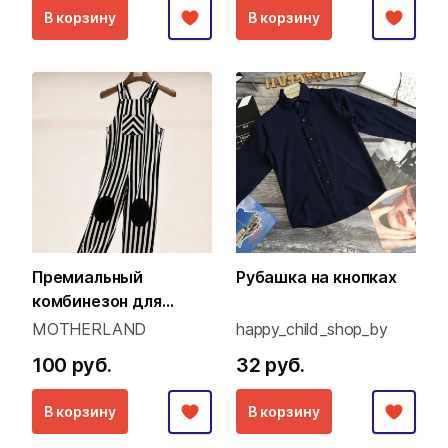
В корзину
В корзину
Премиальный
Рубашка на кнопках
комбинезон для
малышей (Family Look
MOTHERLAND
happy_child_shop_by
концепция)
100 руб.
32 руб.
В корзину
В корзину