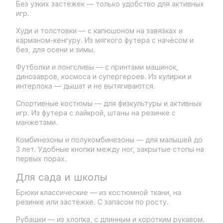
Без узких застёжек — только удобство для активных
игр.
Худи и толстовки — с капюшоном на завязках и
карманом-кенгуру. Из мягкого футера с начёсом и
без, для осени и зимы.
Футболки и лонгсливы — с принтами машинок,
динозавров, космоса и супергероев. Из кулирки и
интерлока — дышат и не вытягиваются.
Спортивные костюмы — для физкультуры и активных
игр. Из футера с лайкрой, штаны на резинке с
манжетами.
Комбинезоны и полукомбинезоны — для малышей до
3 лет. Удобные кнопки между ног, закрытые стопы на
первых порах.
Для сада и школы
Брюки классические — из костюмной ткани, на
резинке или застёжке. С запасом по росту.
Рубашки — из хлопка, с длинным и коротким рукавом.