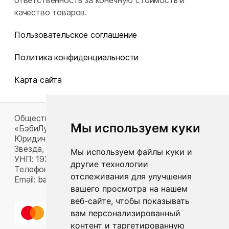
ответственность за конечную стоимость и
качество товаров.
Пользовательское соглашение
Политика конфиденциальности
Карта сайта
Общество с ограниченной ответственностью
Мы используем куки
«БэбиЛук»
Юридический адрес: 220117, г. Минск, пр-т Газеты
Звезда, д. 16, пом. 52
Мы используем файлы куки и
УНП: 193815124
другие технологии
Телефон:
+375 33 392 66 63
отслеживания для улучшения
Email:
babylook.gm@gmail.com
.
вашего просмотра на нашем
веб-сайте, чтобы показывать
вам персонализированный
контент и таргетированную