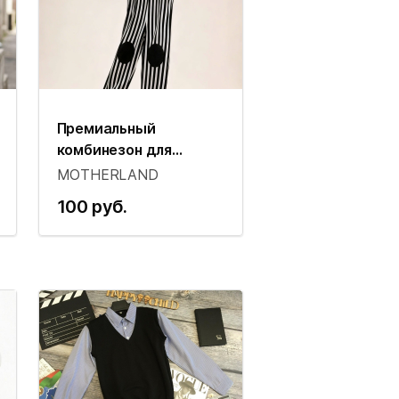
Премиальный
комбинезон для
малышей (Family Look
MOTHERLAND
концепция)
100 руб.