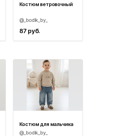
Костюм ветровочный
@_bodik_by_
87 руб.
Костюм для мальчика
@_bodik_by_