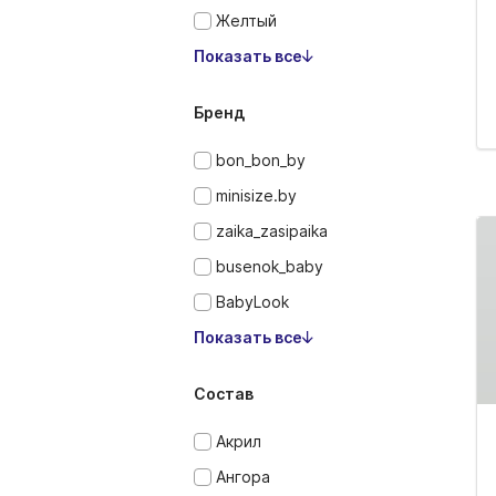
Желтый
Показать все
Бренд
bon_bon_by
minisize.by
zaika_zasipaika
busenok_baby
BabyLook
Показать все
Состав
Акрил
Ангора