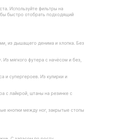
та. Используйте фильтры на
чтобы быстро отобрать подходящий
и, из дышащего денима и хлопка. Без
 Из мягкого футера с начёсом и без,
а и супергероев. Из кулирки и
а с лайкрой, штаны на резинке с
ые кнопки между ног, закрытые стопы
жке. С запасом по росту.