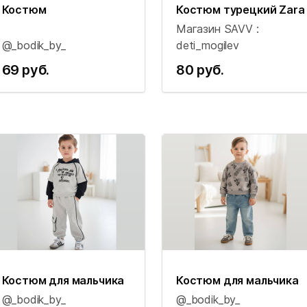
Костюм
Костюм турецкий Zara
Магазин SAVV :
@_bodik_by_
deti_mogilev
69 руб.
80 руб.
Костюм для мальчика
Костюм для мальчика
@_bodik_by_
@_bodik_by_