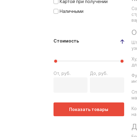
Картой при получении
Со
Наличными
ст
ва
О
Стоимость
Шт
уз
Ху
дл
От, руб.
До, руб.
Фу
ин
Сп
ма
Ко
Показать товары
на
Д
Бр