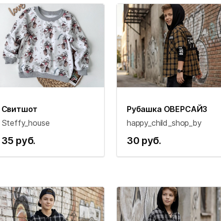
Свитшот
Рубашка ОВЕРСАЙЗ
Steffy_house
happy_child_shop_by
35 руб.
30 руб.