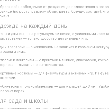
брали всё необходимое от рождения до подросткового возрас
ранице (по росту, размеру обуви, цвету, бренду, составу), 
риант.
дежда на каждый день
аны и джинсы — на регулируемом поясе, с усиленными коленям
ких застёжек — только удобство для активных игр.
ди и толстовки — с капюшоном на завязках и карманом-кенгуру.
я осени и зимы.
тболки и лонгсливы — с принтами машинок, динозавров, космос
терлока — дышат и не вытягиваются.
ортивные костюмы — для физкультуры и активных игр. Из футер
нжетами.
мбинезоны и полукомбинезоны — для малышей до 3 лет. Удобн
 первых порах.
ля сада и школы
юки классические — из костюмной ткани, на резинке или застё