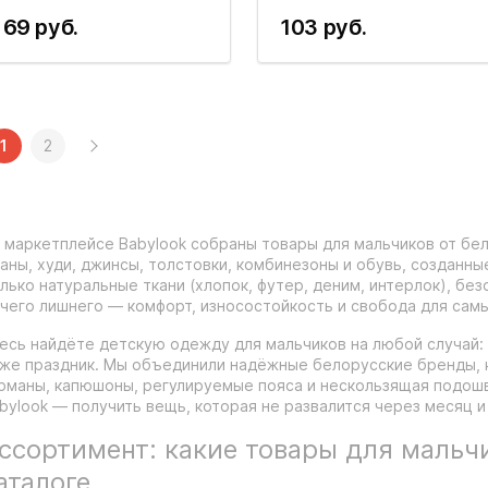
69 руб.
103 руб.
1
2
 маркетплейсе Babylook собраны товары для мальчиков от бе
аны, худи, джинсы, толстовки, комбинезоны и обувь, созданны
лько натуральные ткани (хлопок, футер, деним, интерлок), бе
чего лишнего — комфорт, износостойкость и свобода для самы
есь найдёте детскую одежду для мальчиков на любой случай: в 
же праздник. Мы объединили надёжные белорусские бренды, 
рманы, капюшоны, регулируемые пояса и нескользящая подошв
bylook — получить вещь, которая не развалится через месяц и
ссортимент: какие товары для мальч
аталоге