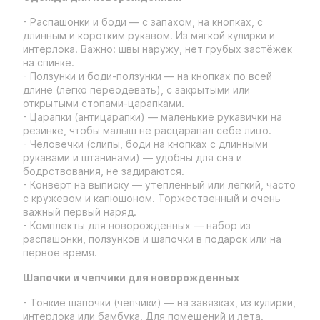
- Распашонки и боди — с запахом, на кнопках, с
длинным и коротким рукавом. Из мягкой кулирки и
интерлока. Важно: швы наружу, нет грубых застёжек
на спинке.
- Ползунки и боди-ползунки — на кнопках по всей
длине (легко переодевать), с закрытыми или
открытыми стопами-царапками.
- Царапки (антицарапки) — маленькие рукавички на
резинке, чтобы малыш не расцарапал себе лицо.
- Человечки (слипы, боди на кнопках с длинными
рукавами и штанинами) — удобны для сна и
бодрствования, не задираются.
- Конверт на выписку — утеплённый или лёгкий, часто
с кружевом и капюшоном. Торжественный и очень
важный первый наряд.
- Комплекты для новорожденных — набор из
распашонки, ползунков и шапочки в подарок или на
первое время.
Шапочки и чепчики для новорожденных
- Тонкие шапочки (чепчики) — на завязках, из кулирки,
интерлока или бамбука. Для помещений и лета.