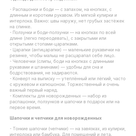
- Распашонки и боди — с запахом, на кнопках, с
длинным и коротким рукавом. Из мягкой кулирки и
интерлока. Важно: швы наружу, нет грубых застёжек
на спинке.
- Ползунки и боди-ползунки — на кнопках по всей
длине (легко переодевать), с закрытыми или
открытыми стопами-царапками.
- Царапки (антицарапки) — маленькие рукавички на
резинке, чтобы малыш не расцарапал себе лицо.
- Человечки (слипы, боди на кнопках с длинными
рукавами и штанинами) — удобны для сна и
бодрствования, не задираются.
- Конверт на выписку — утеплённый или лёгкий, часто
с кружевом и капюшоном. Торжественный и очень
важный первый наряд.
- Комплекты для новорожденных — набор из
распашонки, ползунков и шапочки в подарок или на
первое время.
Шапочки и чепчики для новорожденных
- Тонкие шапочки (чепчики) — на завязках, из кулирки,
интерлока или бамбука. Для помещений и лета.