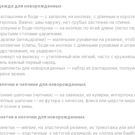
ежда для новорожденных
Распашонки и боди — с запахом, на кнопках, с длинным и коротк
терлока. Важно: швы наружу, нет грубых застёжек на спинке.
Ползунки и боди-ползунки — на кнопках по всей длине (легко п
крытыми стопами-царапками.
Царапки (антицарапки) — маленькие рукавички на резинке, что
Человечки (слипы, боди на кнопках с длинными рукавами и штан
дрствования, не задираются.
Конверт на выписку — утеплённый или лёгкий, часто с кружев
ень важный первый наряд.
Комплекты для новорожденных — набор из распашонки, ползунк
рвое время.
почки и чепчики для новорожденных
Тонкие шапочки (чепчики) — на завязках, из кулирки, интерлока
Тёплые шапочки — из футера с начёсом, флиса или шерсти мер
я осени и зимы.
нетки и носочки для новорожденных
Пинетки — мягкие, на эластичной резинке, из трикотажа или ве
Носочки — эластичные, с нетугой резинкой, из хлопка или бамб