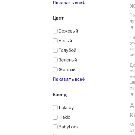
Показать все
ж
По
Цвет
лу
пр
Бежевый
На
Белый
эт
хл
Голубой
си
Зеленый
Де
Желтый
оч
Бе
Показать все
шв
ра
пр
Бренд
А
fiola.by
к
_liakid_
Мы
BabyLook
от