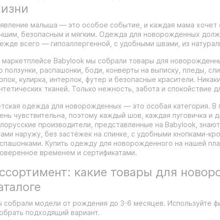
изни
явление малыша — это особое событие, и каждая мама хочет 
чшим, безопасным и мягким. Одежда для новорожденных должн
ежде всего — гипоаллергенной, с удобными швами, из натурал
 маркетплейсе Babylook мы собрали товары для новорожденн
о ползунки, распашонки, боди, конверты на выписку, пледы, сл
опок, кулирка, интерлок, футер и безопасные красители. Никак
нтетических тканей. Только нежность, забота и спокойствие д
тская одежда для новорожденных — это особая категория. В
ень чувствительна, поэтому каждый шов, каждая пуговичка и 
лорусские производители, представленные на Babylook, знают
ами наружу, без застёжек на спинке, с удобными кнопками-кр
спашонками. Купить одежду для новорожденного на нашей пла
оверенное временем и сертификатами.
ссортимент: какие товары для новор
аталоге
 собрали модели от рождения до 3-6 месяцев. Используйте ф
обрать подходящий вариант.