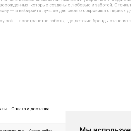
ворожденных, которые созданы с любовью и заботой. Отфильтр
зону — и выбирайте лучшее для своего сокровища с первых дн
bylook — пространство заботы, где детские бренды становят
кты
Оплата и доставка
Мы используе
 соглашение
Карта сайта