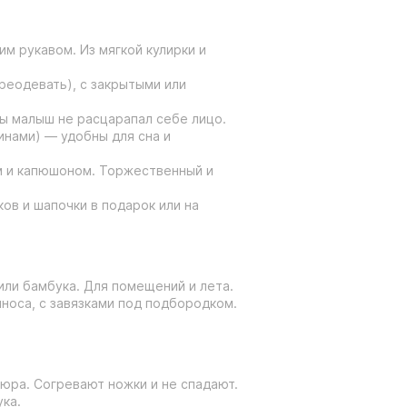
им рукавом. Из мягкой кулирки и
ереодевать), с закрытыми или
бы малыш не расцарапал себе лицо.
инами) — удобны для сна и
ом и капюшоном. Торжественный и
ов и шапочки в подарок или на
 или бамбука. Для помещений и лета.
иноса, с завязками под подбородком.
люра. Согревают ножки и не спадают.
ука.