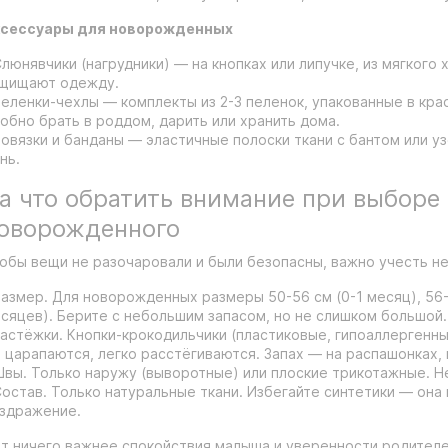
сессуары для новорожденных
Слюнявчики (нагрудники) — на кнопках или липучке, из мягкого 
щищают одежду.
Пеленки-чехлы — комплекты из 2-3 пеленок, упакованные в кра
обно брать в роддом, дарить или хранить дома.
Повязки и банданы — эластичные полоски ткани с бантом или у
нь.
а что обратить внимание при выборе
оворожденного
обы вещи не разочаровали и были безопасны, важно учесть н
Размер. Для новорожденных размеры 50-56 см (0-1 месяц), 56-6
сяцев). Берите с небольшим запасом, но не слишком большой.
Застёжки. Кнопки-крокодильчики (пластиковые, гипоаллергенны
 царапаются, легко расстёгиваются. Запах — на распашонках, 
Швы. Только наружу (выворотные) или плоские трикотажные. 
Состав. Только натуральные ткани. Избегайте синтетики — она
здражение.
т ничего важнее спокойствия малыша и уверенности родителей