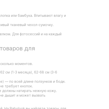
хлопка или бамбука. Впитывают влагу и
сивый тканевый чехол-сумочку.
зелком. Для фотосессий и на каждый
 товаров для
есколько моментов.
2 см (1-3 месяца), 62-68 см (3-6
е) — по всей длине ползунков и боди.
не требует кнопок.
Не должны натирать нежную кожу.
 не дышит и может вызвать
. На Babylook вы найдёте товары для