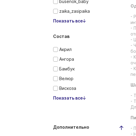
busenok_baby
Од
zaika_zasipaika
- 
Показать все
ин
- 
от
Состав
- 
- 
Акрил
бо
- 
Ангора
оч
- 
Бамбук
пе
Велюр
Ша
Вискоза
- 
Показать все
- 
Дл
Пи
Дополнительно
- 
- 