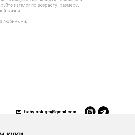
уйте каталог по возрасту, размеру,
ей жизни.
ся любимыми.
babylook.gm@gmail.com
м куки
Разработка ilavista
PDF-презентация