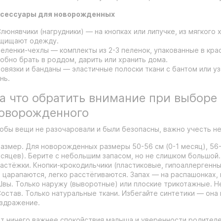
сессуары для новорожденных
Слюнявчики (нагрудники) — на кнопках или липучке, из мягкого 
щищают одежду.
Пеленки-чехлы — комплекты из 2-3 пеленок, упакованные в кра
обно брать в роддом, дарить или хранить дома.
Повязки и банданы — эластичные полоски ткани с бантом или у
нь.
а что обратить внимание при выборе
оворожденного
обы вещи не разочаровали и были безопасны, важно учесть н
Размер. Для новорожденных размеры 50-56 см (0-1 месяц), 56-6
сяцев). Берите с небольшим запасом, но не слишком большой.
Застёжки. Кнопки-крокодильчики (пластиковые, гипоаллергенны
 царапаются, легко расстёгиваются. Запах — на распашонках, 
Швы. Только наружу (выворотные) или плоские трикотажные. 
Состав. Только натуральные ткани. Избегайте синтетики — она
здражение.
т ничего важнее спокойствия малыша и уверенности родителей