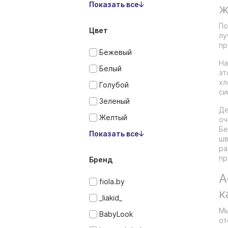
Показать все
ж
По
Цвет
лу
пр
Бежевый
На
Белый
эт
хл
Голубой
си
Зеленый
Де
Желтый
оч
Бе
Показать все
шв
ра
пр
Бренд
А
fiola.by
к
_liakid_
Мы
BabyLook
от