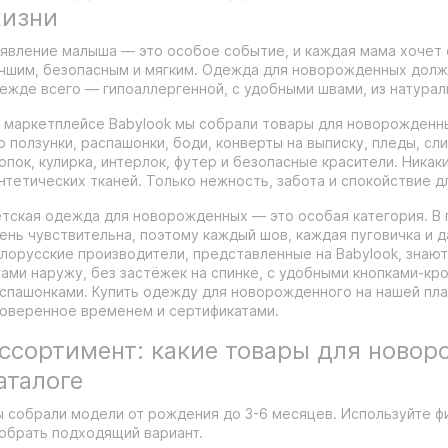
изни
явление малыша — это особое событие, и каждая мама хочет 
чшим, безопасным и мягким. Одежда для новорожденных должн
ежде всего — гипоаллергенной, с удобными швами, из натурал
 маркетплейсе Babylook мы собрали товары для новорожденн
о ползунки, распашонки, боди, конверты на выписку, пледы, сл
опок, кулирка, интерлок, футер и безопасные красители. Никак
нтетических тканей. Только нежность, забота и спокойствие д
тская одежда для новорожденных — это особая категория. В
ень чувствительна, поэтому каждый шов, каждая пуговичка и 
лорусские производители, представленные на Babylook, знают
ами наружу, без застёжек на спинке, с удобными кнопками-кр
спашонками. Купить одежду для новорожденного на нашей пла
оверенное временем и сертификатами.
ссортимент: какие товары для новор
аталоге
 собрали модели от рождения до 3-6 месяцев. Используйте ф
обрать подходящий вариант.