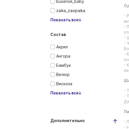
busenok_baby
Од
zaika_zasipaika
- 
Показать все
ин
- 
от
Состав
- 
- 
Акрил
бо
- 
Ангора
оч
- 
Бамбук
пе
Велюр
Ша
Вискоза
- 
Показать все
- 
Дл
Пи
Дополнительно
- 
- 