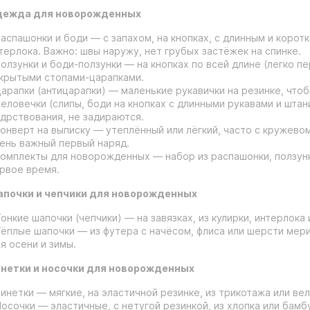
ежда для новорожденных
Распашонки и боди — с запахом, на кнопках, с длинным и коротк
терлока. Важно: швы наружу, нет грубых застёжек на спинке.
Ползунки и боди-ползунки — на кнопках по всей длине (легко п
крытыми стопами-царапками.
Царапки (антицарапки) — маленькие рукавички на резинке, что
Человечки (слипы, боди на кнопках с длинными рукавами и штан
дрствования, не задираются.
Конверт на выписку — утеплённый или лёгкий, часто с кружев
ень важный первый наряд.
Комплекты для новорожденных — набор из распашонки, ползунк
рвое время.
почки и чепчики для новорожденных
Тонкие шапочки (чепчики) — на завязках, из кулирки, интерлока
Тёплые шапочки — из футера с начёсом, флиса или шерсти мер
я осени и зимы.
нетки и носочки для новорожденных
Пинетки — мягкие, на эластичной резинке, из трикотажа или ве
Носочки — эластичные, с нетугой резинкой, из хлопка или бамб