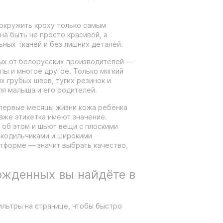
окружить кроху только самым
а быть не просто красивой, а
ьных тканей и без лишних деталей.
ых от белорусских производителей —
ипы и многое другое. Только мягкий
их грубых швов, тугих резинок и
ля малыша и его родителей.
 первые месяцы жизни кожа ребёнка
даже этикетка имеют значение.
 об этом и шьют вещи с плоскими
окодильчиками и широкими
тформе — значит выбрать качество,
ожденных вы найдёте в
ильтры на странице, чтобы быстро