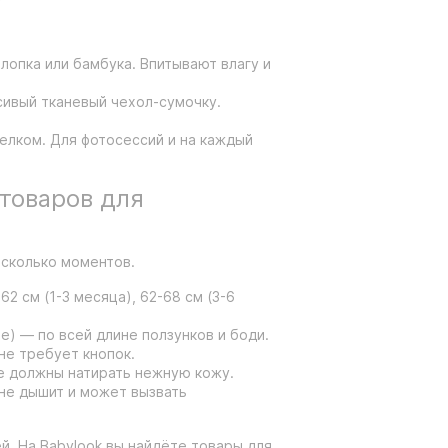
хлопка или бамбука. Впитывают влагу и
сивый тканевый чехол-сумочку.
зелком. Для фотосессий и на каждый
 товаров для
есколько моментов.
2 см (1-3 месяца), 62-68 см (3-6
е) — по всей длине ползунков и боди.
не требует кнопок.
Не должны натирать нежную кожу.
 не дышит и может вызвать
. На Babylook вы найдёте товары для