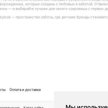
ворожденных, которые созданы с любовью и заботой. Отфильтр
зону — и выбирайте лучшее для своего сокровища с первых дн
bylook — пространство заботы, где детские бренды становят
кты
Оплата и доставка
Мы используе
 соглашение
Карта сайта