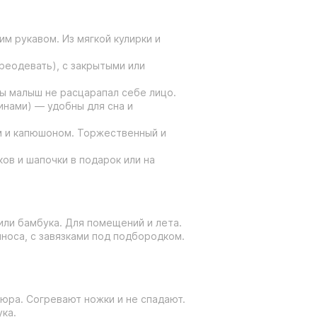
им рукавом. Из мягкой кулирки и
ереодевать), с закрытыми или
бы малыш не расцарапал себе лицо.
инами) — удобны для сна и
ом и капюшоном. Торжественный и
ов и шапочки в подарок или на
 или бамбука. Для помещений и лета.
иноса, с завязками под подбородком.
люра. Согревают ножки и не спадают.
ука.