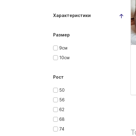
Характеристики
Размер
9см
10см
Рост
50
56
62
68
74
Т