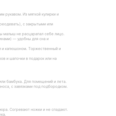
им рукавом. Из мягкой кулирки и
ереодевать), с закрытыми или
бы малыш не расцарапал себе лицо.
инами) — удобны для сна и
ом и капюшоном. Торжественный и
ов и шапочки в подарок или на
 или бамбука. Для помещений и лета.
иноса, с завязками под подбородком.
люра. Согревают ножки и не спадают.
ука.