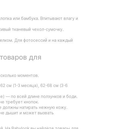
хлопка или бамбука. Впитывают влагу и
сивый тканевый чехол-сумочку.
зелком. Для фотосессий и на каждый
 товаров для
есколько моментов.
2 см (1-3 месяца), 62-68 см (3-6
е) — по всей длине ползунков и боди.
не требует кнопок.
Не должны натирать нежную кожу.
 не дышит и может вызвать
. На Babylook вы найдёте товары для