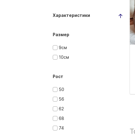
Характеристики
Размер
9см
10см
Рост
50
56
62
68
74
Т