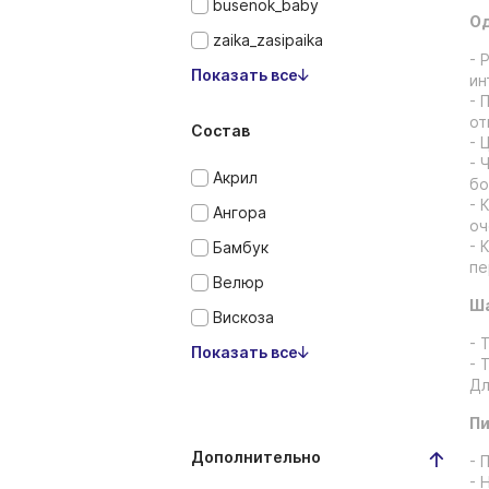
busenok_baby
Од
zaika_zasipaika
- 
Показать все
ин
- 
от
Состав
- 
- 
Акрил
бо
- 
Ангора
оч
- 
Бамбук
пе
Велюр
Ша
Вискоза
- 
Показать все
- 
Дл
Пи
Дополнительно
- 
- 