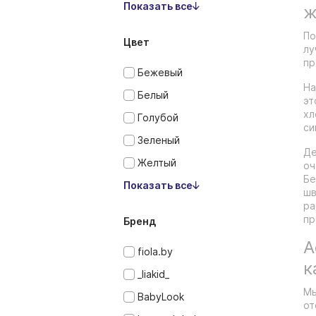
Показать все
ж
По
Цвет
лу
пр
Бежевый
На
Белый
эт
хл
Голубой
си
Зеленый
Де
Желтый
оч
Бе
Показать все
шв
ра
пр
Бренд
А
fiola.by
к
_liakid_
Мы
BabyLook
от