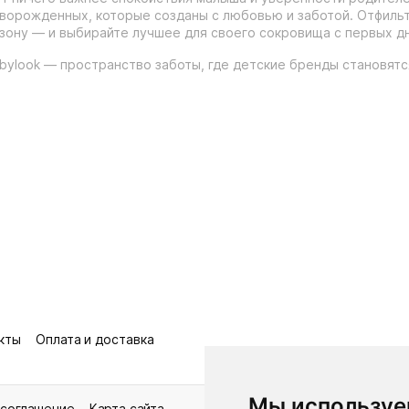
ворожденных, которые созданы с любовью и заботой. Отфильтр
зону — и выбирайте лучшее для своего сокровища с первых дн
bylook — пространство заботы, где детские бренды становят
кты
Оплата и доставка
Мы используе
 соглашение
Карта сайта