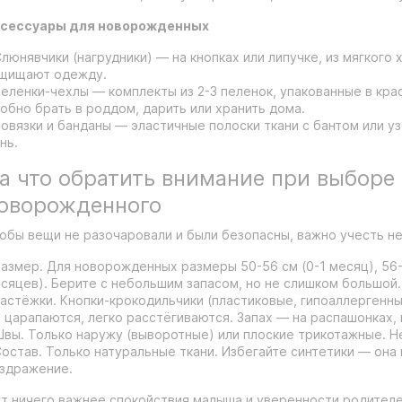
сессуары для новорожденных
Слюнявчики (нагрудники) — на кнопках или липучке, из мягкого 
щищают одежду.
Пеленки-чехлы — комплекты из 2-3 пеленок, упакованные в кра
обно брать в роддом, дарить или хранить дома.
Повязки и банданы — эластичные полоски ткани с бантом или у
нь.
а что обратить внимание при выборе
оворожденного
обы вещи не разочаровали и были безопасны, важно учесть н
Размер. Для новорожденных размеры 50-56 см (0-1 месяц), 56-6
сяцев). Берите с небольшим запасом, но не слишком большой.
Застёжки. Кнопки-крокодильчики (пластиковые, гипоаллергенны
 царапаются, легко расстёгиваются. Запах — на распашонках, 
Швы. Только наружу (выворотные) или плоские трикотажные. 
Состав. Только натуральные ткани. Избегайте синтетики — она
здражение.
т ничего важнее спокойствия малыша и уверенности родителей