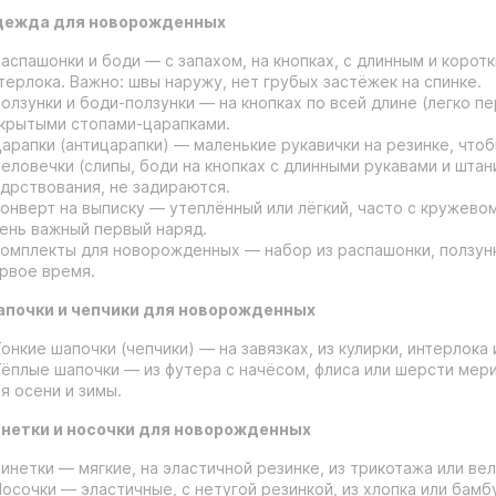
ежда для новорожденных
Распашонки и боди — с запахом, на кнопках, с длинным и коротк
терлока. Важно: швы наружу, нет грубых застёжек на спинке.
Ползунки и боди-ползунки — на кнопках по всей длине (легко п
крытыми стопами-царапками.
Царапки (антицарапки) — маленькие рукавички на резинке, что
Человечки (слипы, боди на кнопках с длинными рукавами и штан
дрствования, не задираются.
Конверт на выписку — утеплённый или лёгкий, часто с кружев
ень важный первый наряд.
Комплекты для новорожденных — набор из распашонки, ползунк
рвое время.
почки и чепчики для новорожденных
Тонкие шапочки (чепчики) — на завязках, из кулирки, интерлока
Тёплые шапочки — из футера с начёсом, флиса или шерсти мер
я осени и зимы.
нетки и носочки для новорожденных
Пинетки — мягкие, на эластичной резинке, из трикотажа или ве
Носочки — эластичные, с нетугой резинкой, из хлопка или бамб