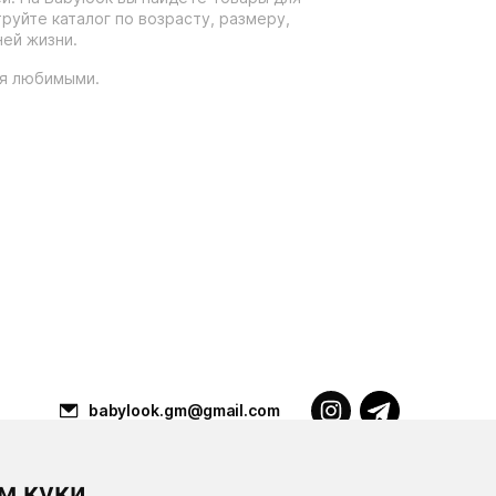
уйте каталог по возрасту, размеру,
ей жизни.
ся любимыми.
babylook.gm@gmail.com
м куки
Разработка ilavista
PDF-презентация