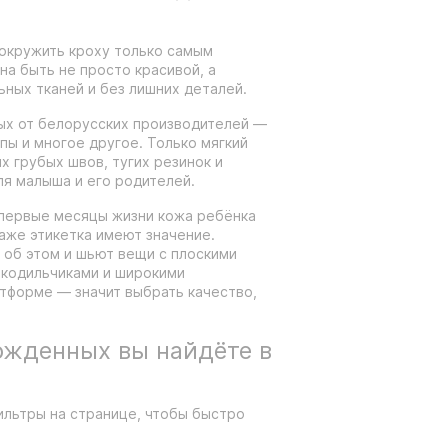
окружить кроху только самым
а быть не просто красивой, а
ьных тканей и без лишних деталей.
ых от белорусских производителей —
ипы и многое другое. Только мягкий
их грубых швов, тугих резинок и
ля малыша и его родителей.
 первые месяцы жизни кожа ребёнка
даже этикетка имеют значение.
 об этом и шьют вещи с плоскими
окодильчиками и широкими
тформе — значит выбрать качество,
ожденных вы найдёте в
ильтры на странице, чтобы быстро