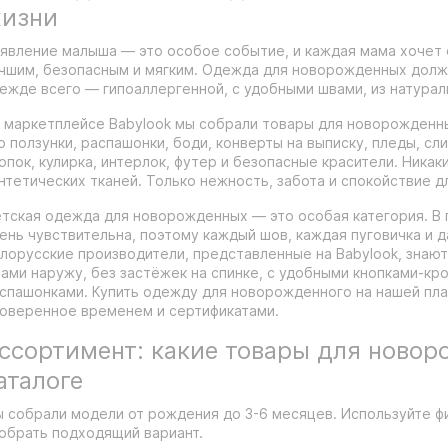
изни
явление малыша — это особое событие, и каждая мама хочет 
чшим, безопасным и мягким. Одежда для новорожденных должн
ежде всего — гипоаллергенной, с удобными швами, из натурал
 маркетплейсе Babylook мы собрали товары для новорожденн
о ползунки, распашонки, боди, конверты на выписку, пледы, сл
опок, кулирка, интерлок, футер и безопасные красители. Никак
нтетических тканей. Только нежность, забота и спокойствие д
тская одежда для новорожденных — это особая категория. В
ень чувствительна, поэтому каждый шов, каждая пуговичка и 
лорусские производители, представленные на Babylook, знают
ами наружу, без застёжек на спинке, с удобными кнопками-кр
спашонками. Купить одежду для новорожденного на нашей пла
оверенное временем и сертификатами.
ссортимент: какие товары для новор
аталоге
 собрали модели от рождения до 3-6 месяцев. Используйте ф
обрать подходящий вариант.