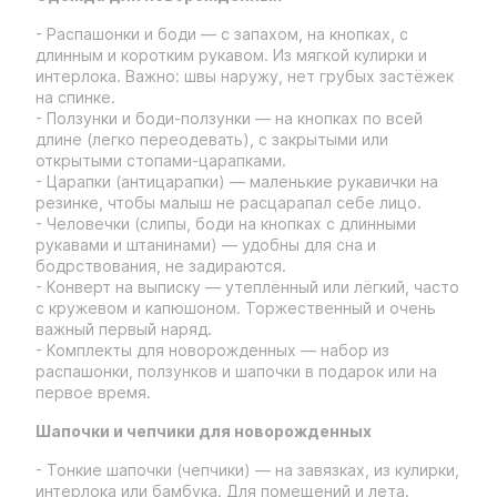
- Распашонки и боди — с запахом, на кнопках, с
длинным и коротким рукавом. Из мягкой кулирки и
интерлока. Важно: швы наружу, нет грубых застёжек
на спинке.
- Ползунки и боди-ползунки — на кнопках по всей
длине (легко переодевать), с закрытыми или
открытыми стопами-царапками.
- Царапки (антицарапки) — маленькие рукавички на
резинке, чтобы малыш не расцарапал себе лицо.
- Человечки (слипы, боди на кнопках с длинными
рукавами и штанинами) — удобны для сна и
бодрствования, не задираются.
- Конверт на выписку — утеплённый или лёгкий, часто
с кружевом и капюшоном. Торжественный и очень
важный первый наряд.
- Комплекты для новорожденных — набор из
распашонки, ползунков и шапочки в подарок или на
первое время.
Шапочки и чепчики для новорожденных
- Тонкие шапочки (чепчики) — на завязках, из кулирки,
интерлока или бамбука. Для помещений и лета.