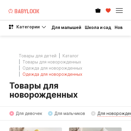
Категории
Для малышей
Школа и сад
Новый 
Товары для детей
Каталог
Товары для новорожденных
Одежда для новорожденных
Одежда для новорожденных
Товары для
новорожденных
Для девочек
Для мальчиков
Для новорожде