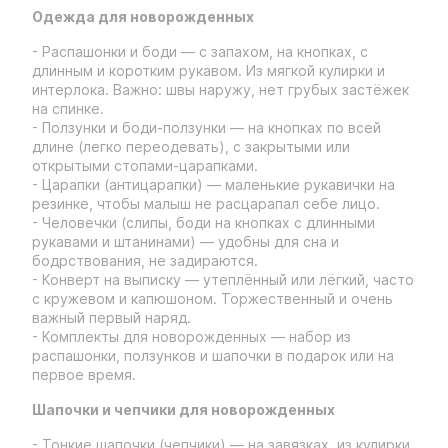
Одежда для новорожденных
- Распашонки и боди — с запахом, на кнопках, с
длинным и коротким рукавом. Из мягкой кулирки и
интерлока. Важно: швы наружу, нет грубых застёжек
на спинке.
- Ползунки и боди-ползунки — на кнопках по всей
длине (легко переодевать), с закрытыми или
открытыми стопами-царапками.
- Царапки (антицарапки) — маленькие рукавички на
резинке, чтобы малыш не расцарапал себе лицо.
- Человечки (слипы, боди на кнопках с длинными
рукавами и штанинами) — удобны для сна и
бодрствования, не задираются.
- Конверт на выписку — утеплённый или лёгкий, часто
с кружевом и капюшоном. Торжественный и очень
важный первый наряд.
- Комплекты для новорожденных — набор из
распашонки, ползунков и шапочки в подарок или на
первое время.
Шапочки и чепчики для новорожденных
- Тонкие шапочки (чепчики) — на завязках, из кулирки,