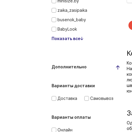
minisize.by
zaika_zasipaika
busenok_baby
BabyLook
Показать все
К
Ко
Дополнительно
На
ко
лю
шв
Варианты доставки
юн
Доставка
Самовывоз
З
Варианты оплаты
Од
об
Онлайн