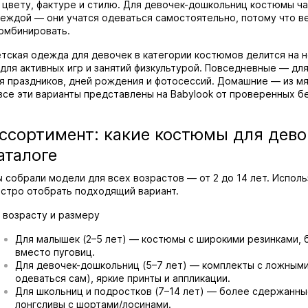
 цвету, фактуре и стилю. Для девочек-дошкольниц костюмы ч
еждой — они учатся одеваться самостоятельно, потому что в
омбинировать.
тская одежда для девочек в категории костюмов делится на 
для активных игр и занятий физкультурой. Повседневные — для
я праздников, дней рождения и фотосессий. Домашние — из мя
все эти варианты представлены на Babylook от проверенных б
ссортимент: какие костюмы для дево
аталоге
 собрали модели для всех возрастов — от 2 до 14 лет. Исполь
стро отобрать подходящий вариант.
 возрасту и размеру
Для малышек (2–5 лет) — костюмы с широкими резинками, б
вместо пуговиц.
Для девочек-дошкольниц (5–7 лет) — комплекты с ложными
одеваться сам), яркие принты и аппликации.
Для школьниц и подростков (7–14 лет) — более сдержанны
лонгсливы с шортами/лосинами.