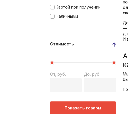
по
Картой при получении
од
ск
Наличными
Де
— 
дл
И 
Стоимость
А
к
Мы
От, руб.
До, руб.
бы
По
Показать товары