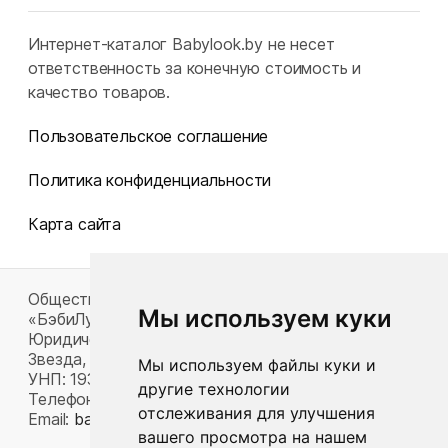
Интернет-каталог Babylook.by не несет
ответственность за конечную стоимость и
качество товаров.
Пользовательское соглашение
Политика конфиденциальности
Карта сайта
Общество с ограниченной ответственностью
Мы используем куки
«БэбиЛук»
Юридический адрес: 220117, г. Минск, пр-т Газеты
Звезда, д. 16, пом. 52
Мы используем файлы куки и
УНП: 193815124
другие технологии
Телефон:
+375 33 392 66 63
отслеживания для улучшения
Email:
babylook.gm@gmail.com
.
вашего просмотра на нашем