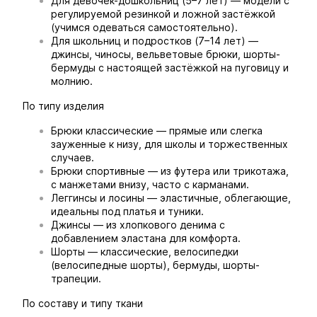
Для девочек-дошкольниц (5–7 лет) — модели с
регулируемой резинкой и ложной застёжкой
(учимся одеваться самостоятельно).
Для школьниц и подростков (7–14 лет) —
джинсы, чиносы, вельветовые брюки, шорты-
бермуды с настоящей застёжкой на пуговицу и
молнию.
По типу изделия
Брюки классические — прямые или слегка
зауженные к низу, для школы и торжественных
случаев.
Брюки спортивные — из футера или трикотажа,
с манжетами внизу, часто с карманами.
Леггинсы и лосины — эластичные, облегающие,
идеальны под платья и туники.
Джинсы — из хлопкового денима с
добавлением эластана для комфорта.
Шорты — классические, велосипедки
(велосипедные шорты), бермуды, шорты-
трапеции.
По составу и типу ткани