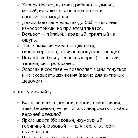
Хлопок (футер, кулирка, рибана) — дышит,
мягкий, идеален для повседневных и
спортивных моделей.
Деним (хлопок + эластан до 5%) — плотный,
износостойкий, но при этом тянется.
Вельвет — тёплый, нарядный, приятный на
ощупь.
Лён и льняные смеси — для лета,
гипоаллергенен, отлично пропускает воздух.
Поларфлис (для утеплённых брюк) — лёгкий,
тёплый, быстро сохнет.
Эластан в составе — позволяет ткани тянуться
и не сковывать движения (важно для активных
девочек).
По цвету и дизайну
Базовые цвета (чёрный, серый, тёмно-синий,
хаки, бежевый) — легко комбинировать с любой
верхней одеждой.
Яркие цвета (бордовый, изумрудный,
горчичный, розовый) — для тех, кто любит
выделяяься.
Пастельные тона (мятный, лавандовый,