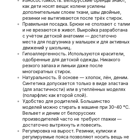
Износостойкость. Белорусские бренды знают,
как дети носят вещи: колени усилены
дополнительным слоем ткани, швы двойные,
резинки не вытягиваются после трёх стирок.
Правильная посадка. Брюки не сползают с талии
и не врезаются в живот. Выкройка разработана
с учётом детской анатомии — достаточно
места для подгузника у малышек и для активных
движений у школьниц.
Гипоаллергенность. Используются красители,
одобренные для детской одежды. Никакого
резкого запаха и линьки даже после
многократных стирок.
Натуральность. В основе — хлопок, лён, деним.
Синтетика допускается только в виде эластана
(для эластичности) или в утеплённых моделях
(поларфлис как второй слой).
Удобство для родителей. Большинство
моделей можно стирать в машине при 30–40 °C.
Вельвет и деним от белорусских
производителей часто не требуют глажки —
достаточно вытряхнуть и повесить.
Регулировка на вырост. Резинки, кулиски и
регулируемые пояса позволяют носить вещь не