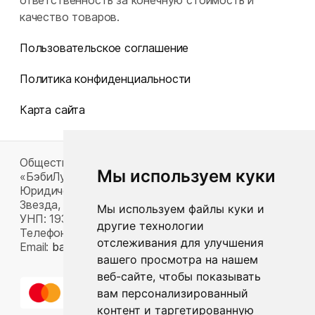
ответственность за конечную стоимость и
качество товаров.
Пользовательское соглашение
Политика конфиденциальности
Карта сайта
Общество с ограниченной ответственностью
Мы используем куки
«БэбиЛук»
Юридический адрес: 220117, г. Минск, пр-т Газеты
Звезда, д. 16, пом. 52
Мы используем файлы куки и
УНП: 193815124
другие технологии
Телефон:
+375 33 392 66 63
отслеживания для улучшения
Email:
babylook.gm@gmail.com
.
вашего просмотра на нашем
веб-сайте, чтобы показывать
вам персонализированный
контент и таргетированную