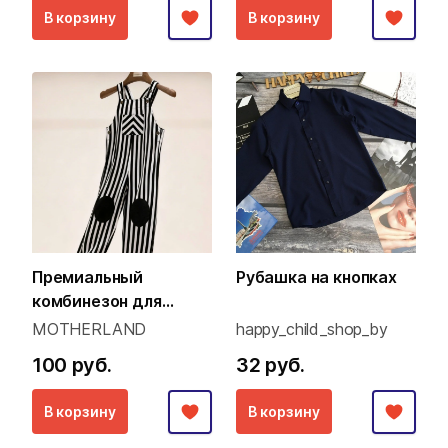
В корзину
В корзину
Премиальный
Рубашка на кнопках
комбинезон для
малышей (Family Look
MOTHERLAND
happy_child_shop_by
концепция)
100 руб.
32 руб.
В корзину
В корзину