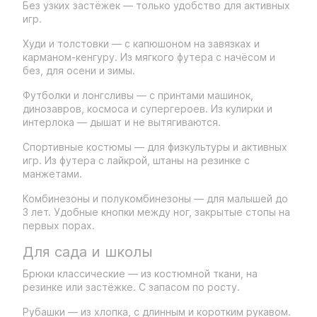
Без узких застёжек — только удобство для активных
игр.
Худи и толстовки — с капюшоном на завязках и
карманом-кенгуру. Из мягкого футера с начёсом и
без, для осени и зимы.
Футболки и лонгсливы — с принтами машинок,
динозавров, космоса и супергероев. Из кулирки и
интерлока — дышат и не вытягиваются.
Спортивные костюмы — для физкультуры и активных
игр. Из футера с лайкрой, штаны на резинке с
манжетами.
Комбинезоны и полукомбинезоны — для малышей до
3 лет. Удобные кнопки между ног, закрытые стопы на
первых порах.
Для сада и школы
Брюки классические — из костюмной ткани, на
резинке или застёжке. С запасом по росту.
Рубашки — из хлопка, с длинным и коротким рукавом.