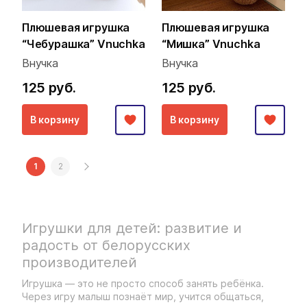
Плюшевая игрушка
Плюшевая игрушка
“Чебурашка” Vnuchka
“Мишка” Vnuchka
Внучка
Внучка
125 руб.
125 руб.
В корзину
В корзину
1
2
Игрушки для детей: развитие и
радость от белорусских
производителей
Игрушка — это не просто способ занять ребёнка.
Через игру малыш познаёт мир, учится общаться,