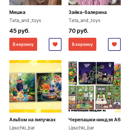
Мишка
Зайка-балерина
Tata_and_toys
Tata_and_toys
45 руб.
70 руб.
В корзину
В корзину
Альбом на липучках
Черепашки ниндзя А6
Lipuchki_bar
Lipuchki_bar