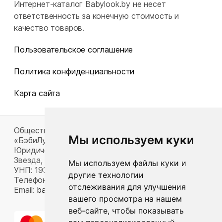
Интернет-каталог Babylook.by не несет
ответственность за конечную стоимость и
качество товаров.
Пользовательское соглашение
Политика конфиденциальности
Карта сайта
Общество с ограниченной ответственностью
Мы используем куки
«БэбиЛук»
Юридический адрес: 220117, г. Минск, пр-т Газеты
Звезда, д. 16, пом. 52
Мы используем файлы куки и
УНП: 193815124
другие технологии
Телефон:
+375 33 392 66 63
отслеживания для улучшения
Email:
babylook.gm@gmail.com
.
вашего просмотра на нашем
веб-сайте, чтобы показывать