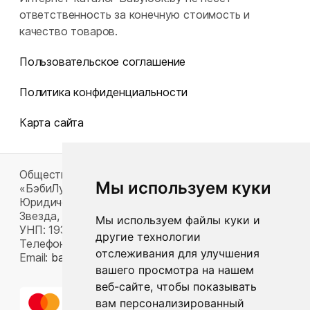
ответственность за конечную стоимость и
качество товаров.
Пользовательское соглашение
Политика конфиденциальности
Карта сайта
Общество с ограниченной ответственностью
Мы используем куки
«БэбиЛук»
Юридический адрес: 220117, г. Минск, пр-т Газеты
Звезда, д. 16, пом. 52
Мы используем файлы куки и
УНП: 193815124
другие технологии
Телефон:
+375 33 392 66 63
отслеживания для улучшения
Email:
babylook.gm@gmail.com
.
вашего просмотра на нашем
веб-сайте, чтобы показывать
вам персонализированный