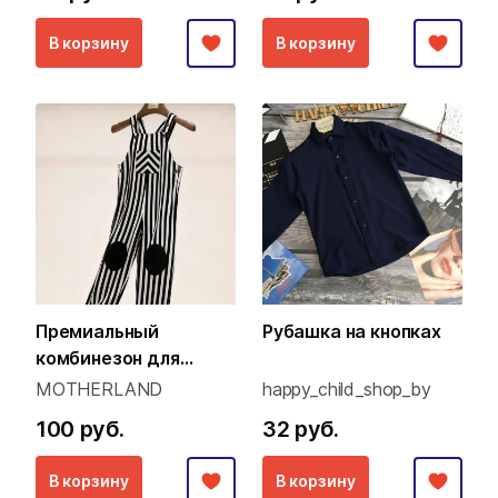
В корзину
В корзину
Премиальный
Рубашка на кнопках
комбинезон для
малышей (Family Look
MOTHERLAND
happy_child_shop_by
концепция)
100 руб.
32 руб.
В корзину
В корзину