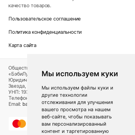
качество товаров.
Пользовательское соглашение
Политика конфиденциальности
Карта сайта
Общество с ограниченной ответственностью
Мы используем куки
«БэбиЛук»
Юридический адрес: 220117, г. Минск, пр-т Газеты
Звезда, д. 16, пом. 52
Мы используем файлы куки и
УНП: 193815124
другие технологии
Телефон:
+375 33 392 66 63
отслеживания для улучшения
Email:
babylook.gm@gmail.com
.
вашего просмотра на нашем
веб-сайте, чтобы показывать
вам персонализированный
контент и таргетированную