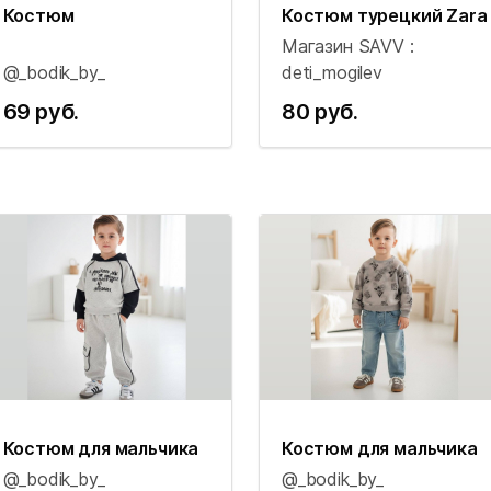
Костюм
Костюм турецкий Zara
Магазин SAVV :
@_bodik_by_
deti_mogilev
69 руб.
80 руб.
Костюм для мальчика
Костюм для мальчика
@_bodik_by_
@_bodik_by_