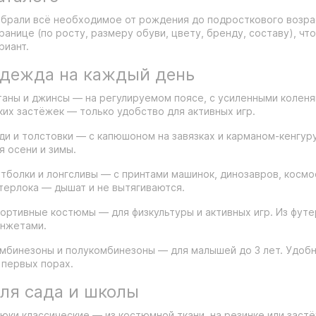
брали всё необходимое от рождения до подросткового возрас
ранице (по росту, размеру обуви, цвету, бренду, составу), 
риант.
дежда на каждый день
аны и джинсы — на регулируемом поясе, с усиленными коленям
ких застёжек — только удобство для активных игр.
ди и толстовки — с капюшоном на завязках и карманом-кенгуру.
я осени и зимы.
тболки и лонгсливы — с принтами машинок, динозавров, космос
терлока — дышат и не вытягиваются.
ортивные костюмы — для физкультуры и активных игр. Из футер
нжетами.
мбинезоны и полукомбинезоны — для малышей до 3 лет. Удобн
 первых порах.
ля сада и школы
юки классические — из костюмной ткани, на резинке или застё