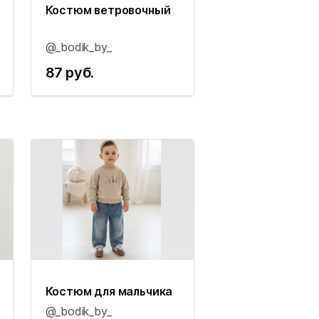
Костюм ветровочный
@_bodik_by_
87 руб.
Костюм для мальчика
@_bodik_by_