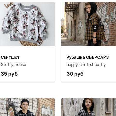
Свитшот
Рубашка ОВЕРСАЙЗ
Steffy_house
happy_child_shop_by
35 руб.
30 руб.