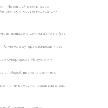
та. Используйте фильтры на
чтобы быстро отобрать подходящий
и, из дышащего денима и хлопка. Без
 Из мягкого футера с начёсом и без,
а и супергероев. Из кулирки и
а с лайкрой, штаны на резинке с
ые кнопки между ног, закрытые стопы
жке. С запасом по росту.