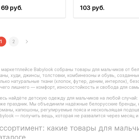
69 руб.
103 руб.
1
2
 маркетплейсе Babylook собраны товары для мальчиков от бе
аны, худи, джинсы, толстовки, комбинезоны и обувь, созданны
лько натуральные ткани (хлопок, футер, деним, интерлок), бе
чего лишнего — комфорт, износостойкость и свобода для самы
есь найдёте детскую одежду для мальчиков на любой случай: в 
же праздник. Мы объединили надёжные белорусские бренды, 
рманы, капюшоны, регулируемые пояса и нескользящая подошв
bylook — получить вещь, которая не развалится через месяц и
ссортимент: какие товары для мальч
аталоге