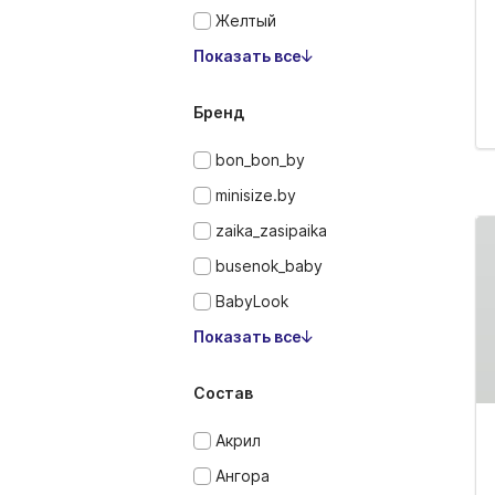
Желтый
Показать все
Бренд
bon_bon_by
minisize.by
zaika_zasipaika
busenok_baby
BabyLook
Показать все
Состав
Акрил
Ангора