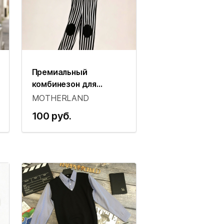
Премиальный
комбинезон для
малышей (Family Look
MOTHERLAND
концепция)
100 руб.