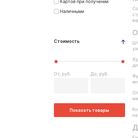
Картой при получении
Со
Наличными
ст
ва
О
Стоимость
Шт
уз
Ху
дл
От, руб.
До, руб.
Фу
ин
Сп
ма
Ко
Показать товары
на
Д
Бр