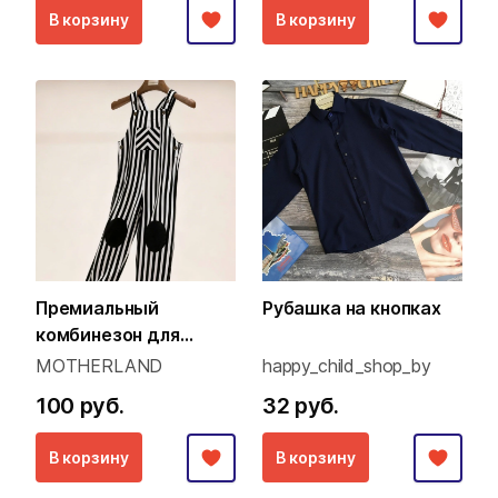
В корзину
В корзину
Премиальный
Рубашка на кнопках
комбинезон для
малышей (Family Look
MOTHERLAND
happy_child_shop_by
концепция)
100 руб.
32 руб.
В корзину
В корзину