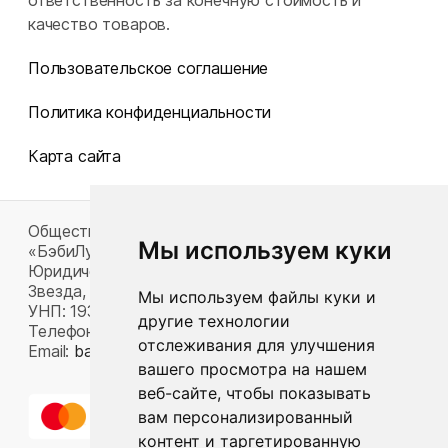
ответственность за конечную стоимость и
качество товаров.
Пользовательское соглашение
Политика конфиденциальности
Карта сайта
Общество с ограниченной ответственностью
Мы используем куки
«БэбиЛук»
Юридический адрес: 220117, г. Минск, пр-т Газеты
Звезда, д. 16, пом. 52
Мы используем файлы куки и
УНП: 193815124
другие технологии
Телефон:
+375 33 392 66 63
отслеживания для улучшения
Email:
babylook.gm@gmail.com
.
вашего просмотра на нашем
веб-сайте, чтобы показывать
вам персонализированный
контент и таргетированную