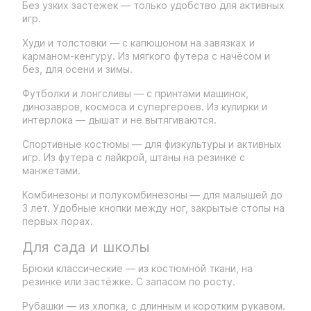
Без узких застёжек — только удобство для активных
игр.
Худи и толстовки — с капюшоном на завязках и
карманом-кенгуру. Из мягкого футера с начёсом и
без, для осени и зимы.
Футболки и лонгсливы — с принтами машинок,
динозавров, космоса и супергероев. Из кулирки и
интерлока — дышат и не вытягиваются.
Спортивные костюмы — для физкультуры и активных
игр. Из футера с лайкрой, штаны на резинке с
манжетами.
Комбинезоны и полукомбинезоны — для малышей до
3 лет. Удобные кнопки между ног, закрытые стопы на
первых порах.
Для сада и школы
Брюки классические — из костюмной ткани, на
резинке или застёжке. С запасом по росту.
Рубашки — из хлопка, с длинным и коротким рукавом.