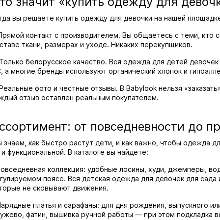
то значит «купить одежду для девочк
гда вы решаете купить одежду для девочки на нашей площадке
 Прямой контакт с производителем. Вы общаетесь с теми, кто 
ставе ткани, размерах и уходе. Никаких перекупщиков.
 Только белорусское качество. Вся одежда для детей девоче
, а многие бренды используют органический хлопок и гипоалл
 Реальные фото и честные отзывы. В Babylook нельзя «заказа
ждый отзыв оставлен реальным покупателем.
ссортимент: от повседневности до п
 знаем, как быстро растут дети, и как важно, чтобы одежда д
 и функциональной. В каталоге вы найдете:
Повседневная коллекция: удобные лосины, худи, джемперы, во
гулируемом поясе. Вся детская одежда для девочек для сада 
торые не сковывают движения.
Нарядные платья и сарафаны: для дня рождения, выпускного ил
ужево, фатин, вышивка ручной работы — при этом подкладка в