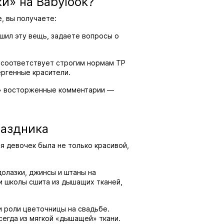
и» на Babylook?
, вы получаете:
сшил эту вещь, задаете вопросы о
к соответствует строгим нормам ТР
ергенные красители.
ть» восторженные комментарии —
раздника
ля девочек была не только красивой,
долазки, джинсы и штаны на
и школы сшита из дышащих тканей,
и роли цветочницы на свадьбе.
сегда из мягкой «дышащей» ткани.