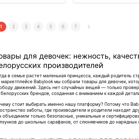
1
2
3
4
5
6
7
овары для девочек: нежность, качест
елорусских производителей
гда в семье растет маленькая принцесса, каждый родитель ст
 маркетплейсе Babylook мы собрали товары для девочек, кото
ободу движений. Здесь нет случайных вещей — только прове
 белорусских брендов, созданная с вниманием к каждой детал
чему стоит выбирать именно нашу платформу? Потому что Baby
остранство заботы, где производители и родители находят дру
 объединили только безопасные, уникальные и сертифицирова
лзунков до школьных сарафанов, от слюнявчиков до нарядных 