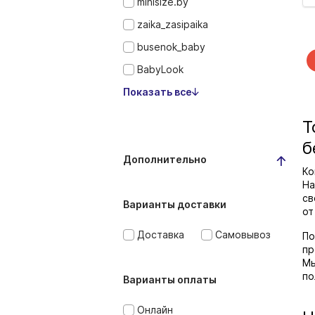
minisize.by
zaika_zasipaika
busenok_baby
BabyLook
Показать все
Т
б
Дополнительно
Ко
На
св
Варианты доставки
от
Доставка
Самовывоз
По
пр
Мы
по
Варианты оплаты
Онлайн