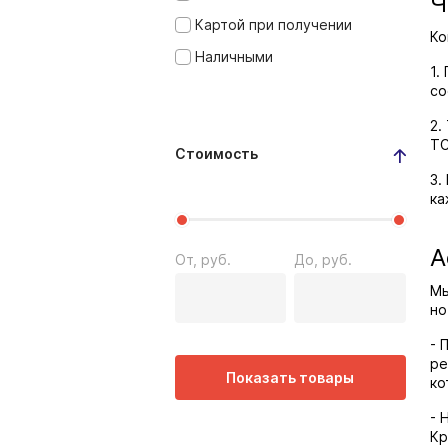
Ч
Картой при получении
Ко
Наличными
1.
со
2.
ТС
Стоимость
3.
ка
А
От, руб.
До, руб.
Мы
но
- 
ре
Показать товары
ко
- 
Кр