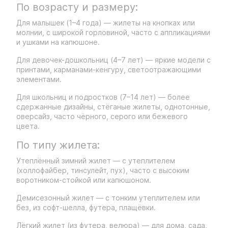
По возрасту и размеру:
Для малышек (1–4 года) — жилеты на кнопках или
молнии, с широкой горловиной, часто с аппликациями
и ушками на капюшоне.
Для девочек-дошкольниц (4–7 лет) — яркие модели с
принтами, карманами-кенгуру, светоотражающими
элементами.
Для школьниц и подростков (7–14 лет) — более
сдержанные дизайны, стёганые жилеты, однотонные,
оверсайз, часто чёрного, серого или бежевого
цвета.
По типу жилета:
Утеплённый зимний жилет — с утеплителем
(холлофайбер, тинсулейт, пух), часто с высоким
воротником-стойкой или капюшоном.
Демисезонный жилет — с тонким утеплителем или
без, из софт-шелла, футера, плащёвки.
Лёгкий жилет (из футера, велюра) — для дома, сада,