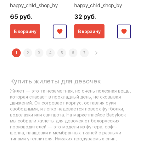
happy_child_shop_by
happy_child_shop_by
65 руб.
32 руб.
В корзину
В корзину
1
2
3
4
5
6
7
Купить жилеты для девочек
Жилет — это та незаметная, но очень полезная вещь,
которая спасает в прохладный день, не сковывая
движений. Он согревает корпус, оставляя руки
свободными, и легко надевается поверх футболки,
водолазки или свитшота. На маркетплейсе Babylook
мы собрали жилеты для девочек от белорусских
производителей — это модели из футера, софт-
шелла, плащёвки и мембранных тканей с разными
типами утеплителя. Никаких продуваемых спин,