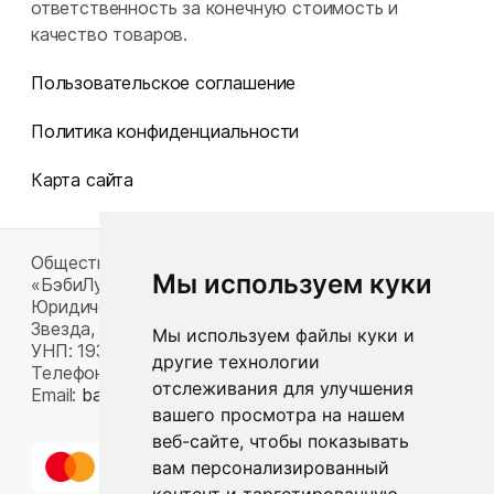
ответственность за конечную стоимость и
качество товаров.
Пользовательское соглашение
Политика конфиденциальности
Карта сайта
Общество с ограниченной ответственностью
Мы используем куки
«БэбиЛук»
Юридический адрес: 220117, г. Минск, пр-т Газеты
Звезда, д. 16, пом. 52
Мы используем файлы куки и
УНП: 193815124
другие технологии
Телефон:
+375 33 392 66 63
отслеживания для улучшения
Email:
babylook.gm@gmail.com
.
вашего просмотра на нашем
веб-сайте, чтобы показывать
вам персонализированный