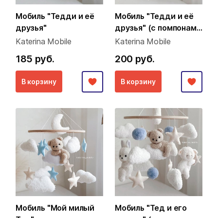
Мобиль "Тедди и её
Мобиль "Тедди и её
друзья"
друзья" (с помпонами
из пряжи)
Katerina Mobile
Katerina Mobile
185 руб.
200 руб.
В корзину
В корзину
Мобиль "Мой милый
Мобиль "Тед и его