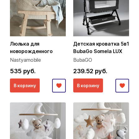
Люлька для
Детская кроватка 5в1
новорожденного
BubaGo Somela LUX
Nastyamobile
BubaGO
535 руб.
239.52 руб.
В корзину
В корзину