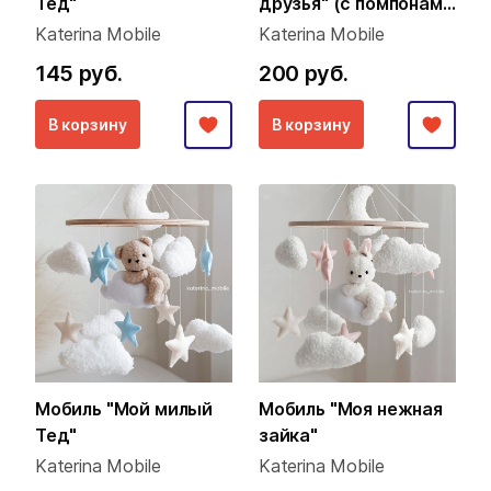
Тед"
друзья" (с помпонами
из пряжи)
Katerina Mobile
Katerina Mobile
145 руб.
200 руб.
В корзину
В корзину
Мобиль "Мой милый
Мобиль "Моя нежная
Тед"
зайка"
Katerina Mobile
Katerina Mobile