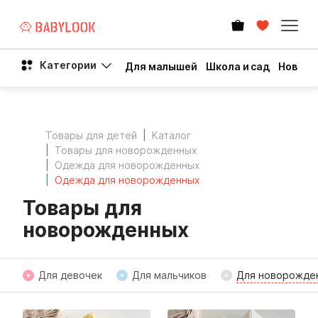
Категории
Для малышей
Школа и сад
Новый 
Товары для детей
Каталог
Товары для новорожденных
Одежда для новорожденных
Одежда для новорожденных
Товары для
новорожденных
Для девочек
Для мальчиков
Для новорожде