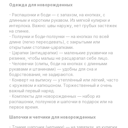
Одежда для новорожденных
- Распашонки и боди — с запахом, на кнопках, с
длинным и коротким рукавом. Из мягкой кулирки и
интерлока. Важно: швы наружу, нет грубых застёжек
на спинке.
- Ползунки и боди-ползунки — на кнопках по всей
длине (легко переодевать), с закрытыми или
открытыми стопами-царапками.
- Царапки (антицарапки) — маленькие рукавички на
резинке, чтобы малыш не расцарапал себе лицо.
- Человечки (слипы, боди на кнопках с длинными
рукавами и штанинами) — удобны для сна и
бодрствования, не задираются.
- Конверт на выписку — утеплённый или лёгкий, часто
с кружевом и капюшоном. Торжественный и очень
важный первый наряд.
- Комплекты для новорожденных — набор из
распашонки, ползунков и шапочки в подарок или на
первое время.
Шапочки и чепчики для новорожденных
- Тонкие шапочки (чепчики) — на завязках, из кулирки,