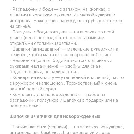
- Распашонки и боди — с запахом, на кнопках, с
длинным и коротким рукавом. Из мягкой кулирки и
интерлока. Важно: швы наружу, нет грубых застёжек
на спинке.
- Ползунки и боди-ползунки — на кнопках по всей
длине (легко переодевать), с закрытыми или
открытыми стопами-царапками.
- Царапки (антицарапки) — маленькие рукавички на
резинке, чтобы малыш не расцарапал себе лицо.
- Человечки (слипы, боди на кнопках с длинными
рукавами и штанинами) — удобны для сна и
бодрствования, не задираются.
- Конверт на выписку — утеплённый или лёгкий, часто
с кружевом и капюшоном. Торжественный и очень
важный первый наряд.
- Комплекты для новорожденных — набор из
распашонки, ползунков и шапочки в подарок или на
первое время.
Шапочки и чепчики для новорожденных
- Тонкие шапочки (чепчики) — на завязках, из кулирки,
интерлока или бамбука. Для помещений и лета.