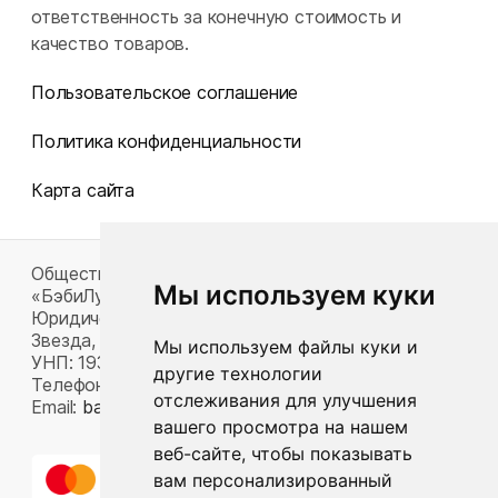
ответственность за конечную стоимость и
качество товаров.
Пользовательское соглашение
Политика конфиденциальности
Карта сайта
Общество с ограниченной ответственностью
Мы используем куки
«БэбиЛук»
Юридический адрес: 220117, г. Минск, пр-т Газеты
Звезда, д. 16, пом. 52
Мы используем файлы куки и
УНП: 193815124
другие технологии
Телефон:
+375 33 392 66 63
отслеживания для улучшения
Email:
babylook.gm@gmail.com
.
вашего просмотра на нашем
веб-сайте, чтобы показывать
вам персонализированный