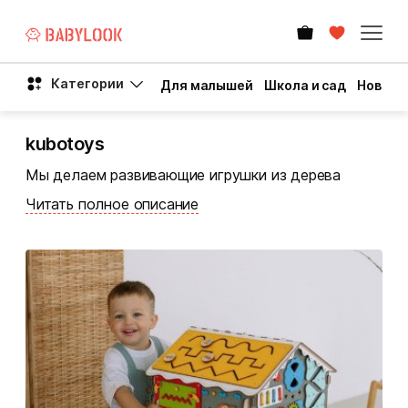
Категории
Для малышей
Школа и сад
Новый 
kubotoys
Мы делаем развивающие игрушки из дерева
Читать полное описание