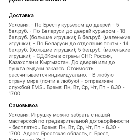
Доставка
Условия: - По Бресту курьером до дверей - 5
бел.руб. - По Беларуси до дверей курьером - 18
бел.руб. (большие игрушки); 8 бел.руб. (маленькие
игрушки); - По Беларуси до отделения почты - 14
бел.руб. (большие игрушки); 5 бел.руб. (маленькие
игрушки); - СДЭКом в страны СНГ: Россия,
Казахстан и Кыргызстан. До дверей или до
пункта выдачи заказов. Стоимость
рассчитывается индивидуально. - В любую
страну мира (почти в любую) - отправляем
службой EMS..
Время: Пн, Вт, Ср, Чт, Пт - 8.30 -
17.00.
Самовывоз
Условия: Игрушку можно забрать с нашей
мастерской по предварительной договорённости
- бесплатно..
Время: Пн, Вт, Ср, Чт, Пт - 8.30 -
17.00.
Адрес: Брестская область, г. Брест,
Карьерная, 3к-1