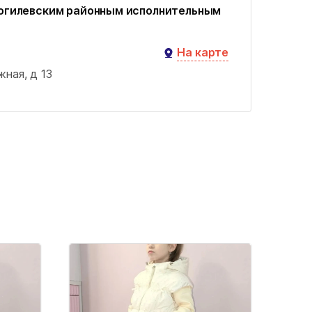
огилевским районным исполнительным
На карте
ная, д 13