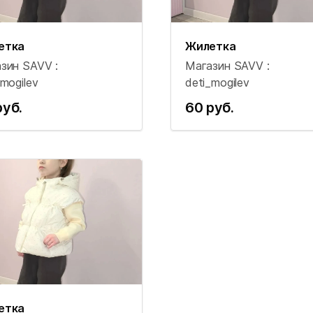
етка
Жилетка
зин SAVV :
Магазин SAVV :
_mogilev
deti_mogilev
руб.
60 руб.
етка