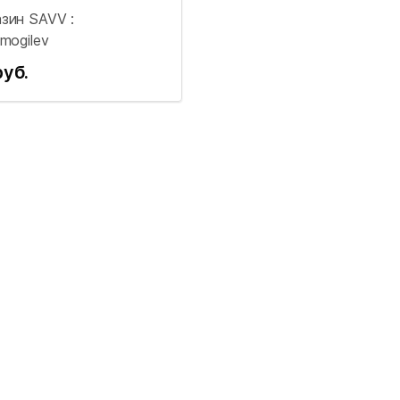
зин SAVV :
_mogilev
руб.