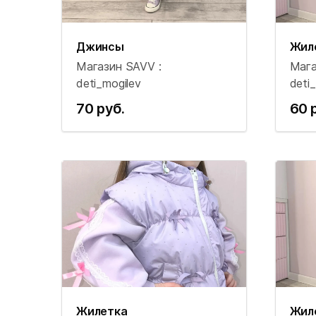
Джинсы
Жил
Магазин SAVV :
Мага
deti_mogilev
deti
70 руб.
60 
Жилетка
Жил