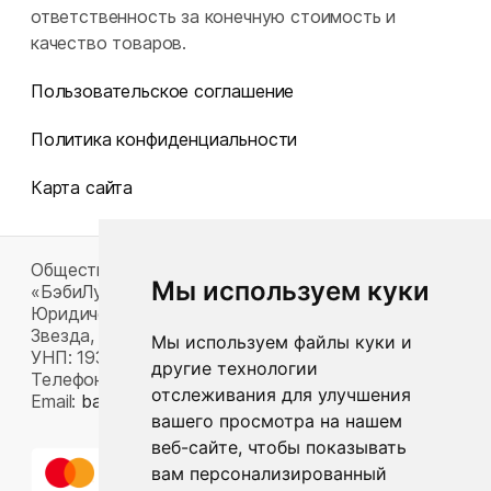
ответственность за конечную стоимость и
качество товаров.
Пользовательское соглашение
Политика конфиденциальности
Карта сайта
Общество с ограниченной ответственностью
Мы используем куки
«БэбиЛук»
Юридический адрес: 220117, г. Минск, пр-т Газеты
Звезда, д. 16, пом. 52
Мы используем файлы куки и
УНП: 193815124
другие технологии
Телефон:
+375 33 392 66 63
отслеживания для улучшения
Email:
babylook.gm@gmail.com
.
вашего просмотра на нашем
веб-сайте, чтобы показывать
вам персонализированный