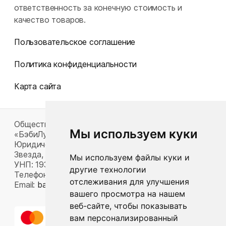
ответственность за конечную стоимость и
качество товаров.
Пользовательское соглашение
Политика конфиденциальности
Карта сайта
Общество с ограниченной ответственностью
Мы используем куки
«БэбиЛук»
Юридический адрес: 220117, г. Минск, пр-т Газеты
Звезда, д. 16, пом. 52
Мы используем файлы куки и
УНП: 193815124
другие технологии
Телефон:
+375 33 392 66 63
отслеживания для улучшения
Email:
babylook.gm@gmail.com
.
вашего просмотра на нашем
веб-сайте, чтобы показывать
вам персонализированный