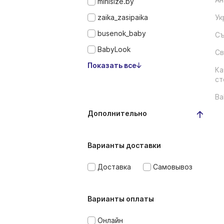
minisize.by
zaika_zasipaika
Ук
busenok_baby
Съ
BabyLook
Св
Показать все
Ка
ст
Ba
Дополнительно
Варианты доставки
Доставка
Самовывоз
Варианты оплаты
Онлайн