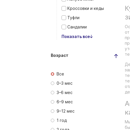
К
Кроссовки и кеды
з
Туфли
Ос
Сандалии
от
Показать все
пр
пр
ут
те
Возраст
Де
за
Все
те
те
0–3 мес
от
де
3–6 мес
6–9 мес
А
к
9–12 мес
1 год
Мы
бы
2 года