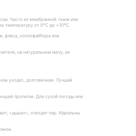
сом. Часто из мембранной ткани или
а температуру от 0°C до +10°C.
и, флиса, холлофайбера или
лителя, на натуральном меху, из
ном уходе), долговечная. Лучший
ающей пропитки. Для сухой погоды или
ют, «дышат», отводят пар. Идеальны
тинок.