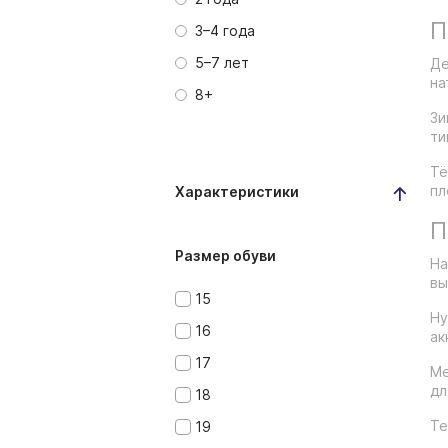
П
3–4 года
5–7 лет
Де
на
8+
Зи
ти
Тё
пл
Характеристики
П
Размер обуви
На
вы
15
Ну
16
ак
17
Ме
дл
18
Те
19