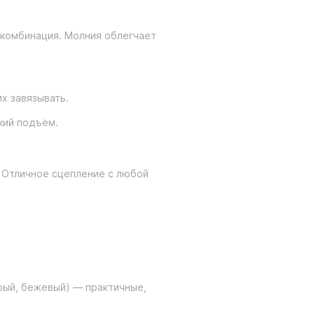
я комбинация. Молния облегчает
х завязывать.
кий подъём.
. Отличное сцепление с любой
рый, бежевый) — практичные,