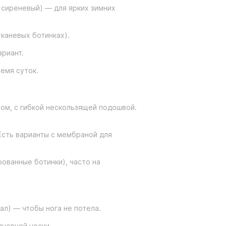
 сиреневый) — для ярких зимних
тканевых ботинках).
риант.
емя суток.
том, с гибкой нескользящей подошвой.
Есть варианты с мембраной для
ованные ботинки), часто на
л) — чтобы нога не потела.
дневной носки.