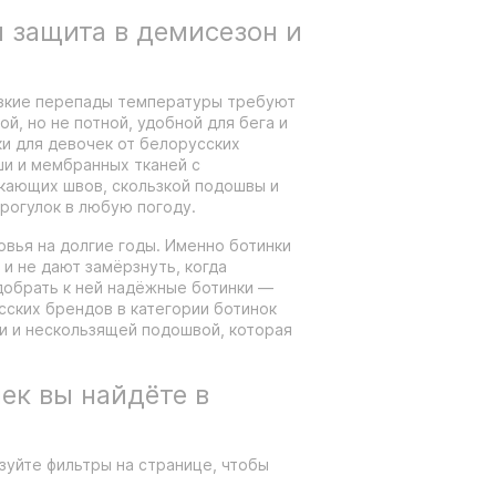
я защита в демисезон и
езкие перепады температуры требуют
й, но не потной, удобной для бега и
ки для девочек от белорусских
ши и мембранных тканей с
окающих швов, скользкой подошвы и
прогулок в любую погоду.
вья на долгие годы. Именно ботинки
и не дают замёрзнуть, когда
добрать к ней надёжные ботинки —
сских брендов в категории ботинок
и и нескользящей подошвой, которая
ек вы найдёте в
зуйте фильтры на странице, чтобы