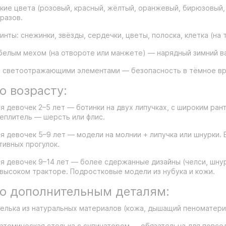
кие цвета (розовый, красный, жёлтый, оранжевый, бирюзовый,
разов.
инты: снежинки, звёзды, сердечки, цветы, полоска, клетка (на 
белым мехом (на отвороте или манжете) — нарядный зимний ва
 светоотражающими элементами — безопасность в тёмное вр
о возрасту:
я девочек 2–5 лет — ботинки на двух липучках, с широким ран
еплитель — шерсть или флис.
я девочек 5–9 лет — модели на молнии + липучка или шнурки. 
тивных прогулок.
я девочек 9–14 лет — более сдержанные дизайны (челси, шнур
высоком тракторе. Подростковые модели из нубука и кожи.
о дополнительным деталям:
елька из натуральных материалов (кожа, дышащий пеноматериа
атомическая стелька с супинатором — обязательна для повсе