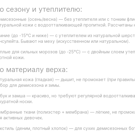
о сезону и утеплителю:
мисезонные (осень/весна) — без утеплителя или с тонким фли
туральной кожи с водоотталкивающей пропиткой. Рассчитаны н
мние (до -15°C и ниже) — с утеплителем из натуральной шерст
нсулейта. Бывают на меху (искусственном или натуральном).
плые для сильных морозов (до -25°C) — с двойным слоем утеп
отной кожи.
о материалу верха:
туральная кожа (гладкая) — дышит, не промокает (при правиль
бор для демисезона и зимы.
бук и замша — красиво, но требуют регулярной водоотталкив
куратной носки.
мбранные ткани (полиэстер + мембрана) — лёгкие, не промока
я активных девочек.
кстиль (деним, плотный хлопок) — для сухих демисезонных бо