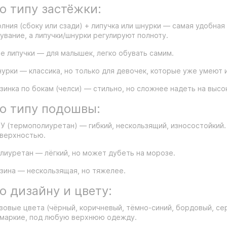
о типу застёжки:
лния (сбоку или сзади) + липучка или шнурки — самая удобна
увание, а липучки/шнурки регулируют полноту.
е липучки — для малышек, легко обувать самим.
урки — классика, но только для девочек, которые уже умеют и
зинка по бокам (челси) — стильно, но сложнее надеть на высо
о типу подошвы:
У (термополиуретан) — гибкий, нескользящий, износостойкий
верхностью.
лиуретан — лёгкий, но может дубеть на морозе.
зина — нескользящая, но тяжелее.
о дизайну и цвету:
зовые цвета (чёрный, коричневый, тёмно-синий, бордовый, се
маркие, под любую верхнюю одежду.