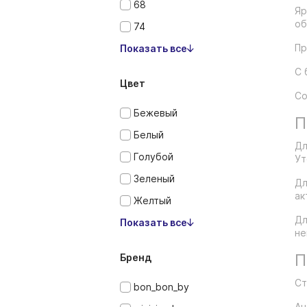
68
Яр
об
74
Пр
Показать все
С 
Цвет
Со
Бежевый
П
Белый
Дл
Голубой
Ут
Зеленый
Дл
ак
Желтый
Дл
Показать все
не
П
Бренд
Ст
bon_bon_by
Ан