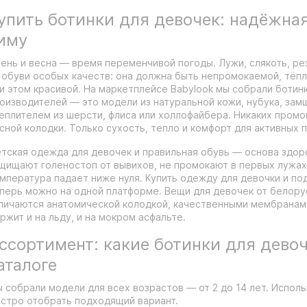
упить ботинки для девочек: надёжна
иму
ень и весна — время переменчивой погоды. Лужи, слякоть, р
 обуви особых качеств: она должна быть непромокаемой, тёпло
и этом красивой. На маркетплейсе Babylook мы собрали ботин
оизводителей — это модели из натуральной кожи, нубука, зам
еплителем из шерсти, флиса или холлофайбера. Никаких пром
сной колодки. Только сухость, тепло и комфорт для активных 
тская одежда для девочек и правильная обувь — основа здоро
щищают голеностоп от вывихов, не промокают в первых лужах 
мпература падает ниже нуля. Купить одежду для девочки и по
перь можно на одной платформе. Вещи для девочек от белору
личаются анатомической колодкой, качественными мембранам
ржит и на льду, и на мокром асфальте.
ссортимент: какие ботинки для девоч
аталоге
 собрали модели для всех возрастов — от 2 до 14 лет. Исполь
стро отобрать подходящий вариант.