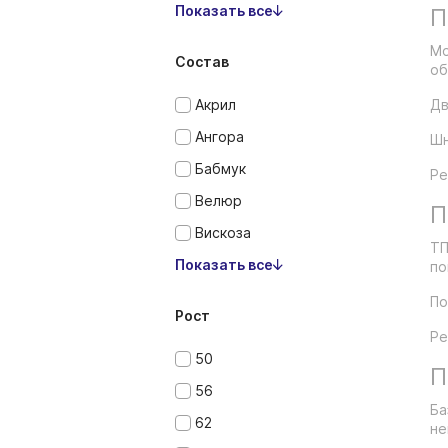
Показать все
П
Мо
Состав
об
Акрил
Дв
Ангора
Шн
Бабмук
Ре
Велюр
П
Вискоза
ТП
Показать все
по
По
Рост
Ре
50
П
56
Ба
62
не