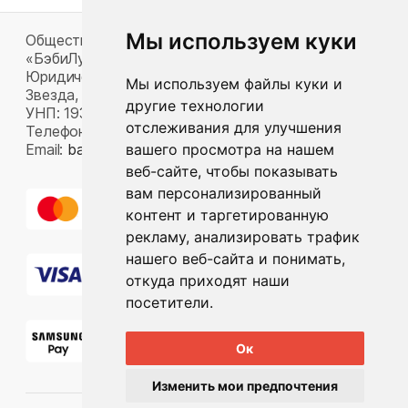
Мы используем куки
Общество с ограниченной ответственностью
«БэбиЛук»
Юридический адрес: 220117, г. Минск, пр-т Газеты
Мы используем файлы куки и
Звезда, д. 16, пом. 52
другие технологии
УНП: 193815124
отслеживания для улучшения
Телефон:
+375 33 392 66 63
вашего просмотра на нашем
Email:
babylook.gm@gmail.com
.
веб-сайте, чтобы показывать
вам персонализированный
контент и таргетированную
рекламу, анализировать трафик
нашего веб-сайта и понимать,
откуда приходят наши
посетители.
Ок
Изменить мои предпочтения