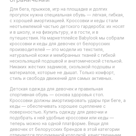
Для бега, прыжков, игр на площадке и долгих
прогулок нужна специальная обувь — лёгкая, гибкая,
с хорошей амортизацией. Кроссовки и кеды стали
неотъемлемой частью детского гардероба: их носят
и в школу, и на физкультуру, и в гости, и в
путешествия. На маркетплейсе Babylook мы собрали
кроссовки и кеды для девочек от белорусских
производителей — это модели из текстиля,
натуральной кожи и мембранных тканей с гибкой
нескользящей подошвой и анатомической стелькой.
Никаких жёстких задников, скользкой подошвы и
материалов, которые не дышат. Только комфорт,
стиль и свобода движений для самых активных.
Детская одежда для девочек и правильная
спортивная обувь — основа здоровья стоп.
Кроссовки должны амортизировать удары при беге, а
кеды — обеспечивать хорошее сцепление с
поверхностью. Купить одежду для девочки и
подобрать к ней удобные кроссовки или кеды —
теперь можно на одной платформе. Вещи для
девочек от белорусских брендов в этой категории
отличаются продуманной колодкой, качественными