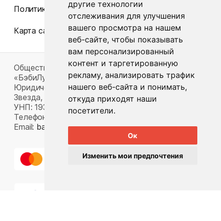
другие технологии
Политика конфиденциальности
отслеживания для улучшения
вашего просмотра на нашем
Карта сайта
веб-сайте, чтобы показывать
вам персонализированный
контент и таргетированную
Общество с ограниченной ответственностью
рекламу, анализировать трафик
«БэбиЛук»
нашего веб-сайта и понимать,
Юридический адрес: 220117, г. Минск, пр-т Газеты
Звезда, д. 16, пом. 52
откуда приходят наши
УНП: 193815124
посетители.
Телефон:
+375 33 392 66 63
Email:
babylook.gm@gmail.com
.
Ок
Изменить мои предпочтения