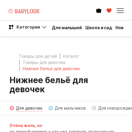
Категории
Для малышей
Школа и сад
Новый 
Товары для детей
Каталог
Товары для девочек
Нижнее бельё для девочек
Нижнее бельё для
девочек
Для девочек
Для мальчиков
Для новорожде
Очень жаль, но
на данный момент у нас нет товаров, подходящих