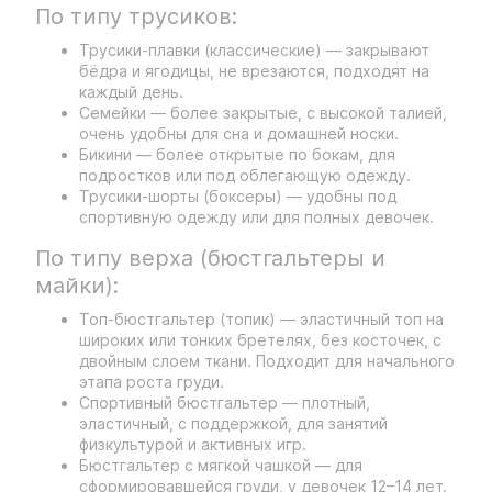
По типу трусиков:
Трусики-плавки (классические) — закрывают
бёдра и ягодицы, не врезаются, подходят на
каждый день.
Семейки — более закрытые, с высокой талией,
очень удобны для сна и домашней носки.
Бикини — более открытые по бокам, для
подростков или под облегающую одежду.
Трусики-шорты (боксеры) — удобны под
спортивную одежду или для полных девочек.
По типу верха (бюстгальтеры и
майки):
Топ-бюстгальтер (топик) — эластичный топ на
широких или тонких бретелях, без косточек, с
двойным слоем ткани. Подходит для начального
этапа роста груди.
Спортивный бюстгальтер — плотный,
эластичный, с поддержкой, для занятий
физкультурой и активных игр.
Бюстгальтер с мягкой чашкой — для
сформировавшейся груди, у девочек 12–14 лет.