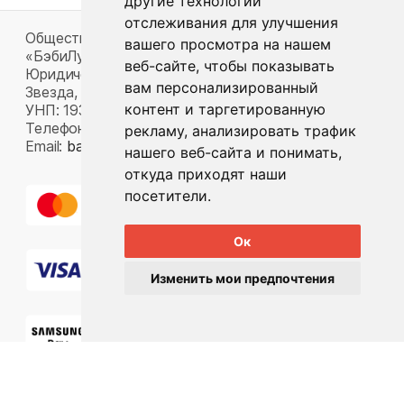
другие технологии
отслеживания для улучшения
Общество с ограниченной ответственностью
вашего просмотра на нашем
«БэбиЛук»
веб-сайте, чтобы показывать
Юридический адрес: 220117, г. Минск, пр-т Газеты
вам персонализированный
Звезда, д. 16, пом. 52
контент и таргетированную
УНП: 193815124
Телефон:
+375 33 392 66 63
рекламу, анализировать трафик
Email:
babylook.gm@gmail.com
.
нашего веб-сайта и понимать,
откуда приходят наши
посетители.
Ок
Изменить мои предпочтения