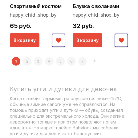
Спортивный костюм
Блузка с воланами
happy_child_shop_by
happy_child_shop_by
65 руб.
32 руб.
В корзину
В корзину
1
2
3
4
5
6
7
Купить угги и дутики для девочек
Когда столбик термометра опускается ниже -15°C,
обычные зимние сапоги уже не справляются. На
помощь приходят угги и дутики — обувь, созданная
специально для экстремального холода. Они лёгкие,
невероятно тёплые и при этом позволяют ногам
«дышать». На маркетплейсе Babylook мы собрали
угги и дутики для девочек от белорусских