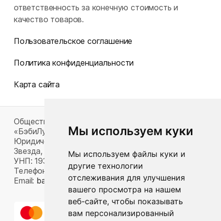
ответственность за конечную стоимость и
качество товаров.
Пользовательское соглашение
Политика конфиденциальности
Карта сайта
Общество с ограниченной ответственностью
Мы используем куки
«БэбиЛук»
Юридический адрес: 220117, г. Минск, пр-т Газеты
Звезда, д. 16, пом. 52
Мы используем файлы куки и
УНП: 193815124
другие технологии
Телефон:
+375 33 392 66 63
отслеживания для улучшения
Email:
babylook.gm@gmail.com
.
вашего просмотра на нашем
веб-сайте, чтобы показывать
вам персонализированный