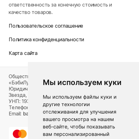
ответственность за конечную стоимость и
качество товаров.
Пользовательское соглашение
Политика конфиденциальности
Карта сайта
Общество с ограниченной ответственностью
Мы используем куки
«БэбиЛук»
Юридический адрес: 220117, г. Минск, пр-т Газеты
Звезда, д. 16, пом. 52
Мы используем файлы куки и
УНП: 193815124
другие технологии
Телефон:
+375 33 392 66 63
отслеживания для улучшения
Email:
babylook.gm@gmail.com
.
вашего просмотра на нашем
веб-сайте, чтобы показывать
вам персонализированный