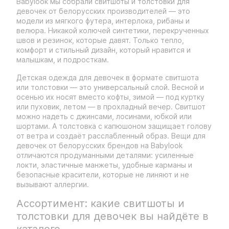
Babylook мы собрали свитшоты и толстовки для
девочек от белорусских производителей — это
модели из мягкого футера, интерлока, рибаны и
велюра. Никакой колючей синтетики, перекрученных
швов и резинок, которые давят. Только тепло,
комфорт и стильный дизайн, который нравится и
малышкам, и подросткам.
Детская одежда для девочек в формате свитшота
или толстовки — это универсальный слой. Весной и
осенью их носят вместо кофты, зимой — под куртку
или пуховик, летом — в прохладный вечер. Свитшот
можно надеть с джинсами, лосинами, юбкой или
шортами. А толстовка с капюшоном защищает голову
от ветра и создаёт расслабленный образ. Вещи для
девочек от белорусских брендов на Babylook
отличаются продуманными деталями: усиленные
локти, эластичные манжеты, удобные карманы и
безопасные красители, которые не линяют и не
вызывают аллергии.
Ассортимент: какие свитшоты и
толстовки для девочек вы найдёте в