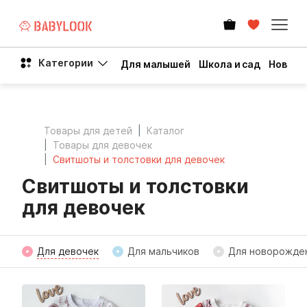
Категории
Для малышей
Школа и сад
Новый 
Товары для детей
Каталог
Товары для девочек
Свитшоты и толстовки для девочек
Свитшоты и толстовки
для девочек
Для девочек
Для мальчиков
Для новорожде