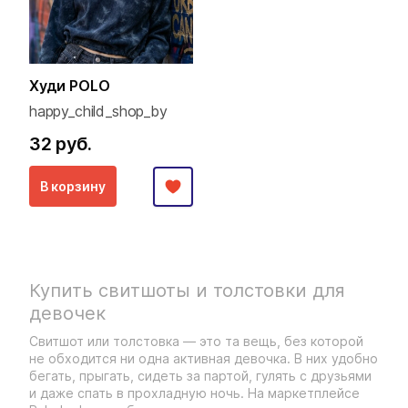
Худи POLO
happy_child_shop_by
32 руб.
В корзину
Купить свитшоты и толстовки для
девочек
Свитшот или толстовка — это та вещь, без которой
не обходится ни одна активная девочка. В них удобно
бегать, прыгать, сидеть за партой, гулять с друзьями
и даже спать в прохладную ночь. На маркетплейсе