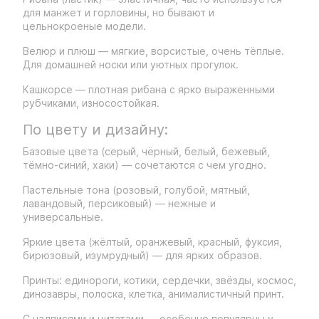
для манжет и горловины, но бывают и
цельнокроеные модели.
Велюр и плюш — мягкие, ворсистые, очень тёплые.
Для домашней носки или уютных прогулок.
Кашкорсе — плотная рибана с ярко выраженными
рубчиками, износостойкая.
По цвету и дизайну:
Базовые цвета (серый, чёрный, белый, бежевый,
тёмно-синий, хаки) — сочетаются с чем угодно.
Пастельные тона (розовый, голубой, мятный,
лавандовый, персиковый) — нежные и
универсальные.
Яркие цвета (жёлтый, оранжевый, красный, фуксия,
бирюзовый, изумрудный) — для ярких образов.
Принты: единороги, котики, сердечки, звёзды, космос,
динозавры, полоска, клетка, анималистичный принт.
С надписями и цитатами — особенно популярны у