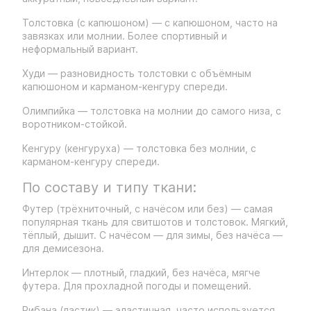
Толстовка (с капюшоном) — с капюшоном, часто на
завязках или молнии. Более спортивный и
неформальный вариант.
Худи — разновидность толстовки с объёмным
капюшоном и карманом-кенгуру спереди.
Олимпийка — толстовка на молнии до самого низа, с
воротником-стойкой.
Кенгуру (кенгуруха) — толстовка без молнии, с
карманом-кенгуру спереди.
По составу и типу ткани:
Футер (трёхниточный, с начёсом или без) — самая
популярная ткань для свитшотов и толстовок. Мягкий,
тёплый, дышит. С начёсом — для зимы, без начёса —
для демисезона.
Интерлок — плотный, гладкий, без начёса, мягче
футера. Для прохладной погоды и помещений.
Рибана (ластик) — эластичная, часто используется