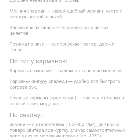
дополнительная защита головы.
Молния спереди — самый удобный вариант, часто с
ветрозащитной планкой.
Кнопки или пуговицы — для малышек и лёгких
жилетов.
Резинка по низу — не пропускает ветер, держит
тепло.
По типу карманов:
Карманы на молнии — надёжное хранение мелочей.
Карманы-кенгуру спереди — удобно для быстрого
согрева рук.
Боковые карманы (прорезные) — часто в стёганых и
классических моделях.
По сезону:
Зимние — с утеплителем (150–300 г/м²), для носки
поверх свитера под куртку или как самостоятельный
верх в сухую морозную погоду (до -10°C).