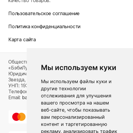
качество товаров.
Пользовательское соглашение
Политика конфиденциальности
Карта сайта
Общество с ограниченной ответственностью
Мы используем куки
«БэбиЛук»
Юридический адрес: 220117, г. Минск, пр-т Газеты
Звезда, д. 16, пом. 52
Мы используем файлы куки и
УНП: 193815124
другие технологии
Телефон:
+375 33 392 66 63
отслеживания для улучшения
Email:
babylook.gm@gmail.com
.
вашего просмотра на нашем
веб-сайте, чтобы показывать
вам персонализированный
контент и таргетированную
рекламу, анализировать трафик