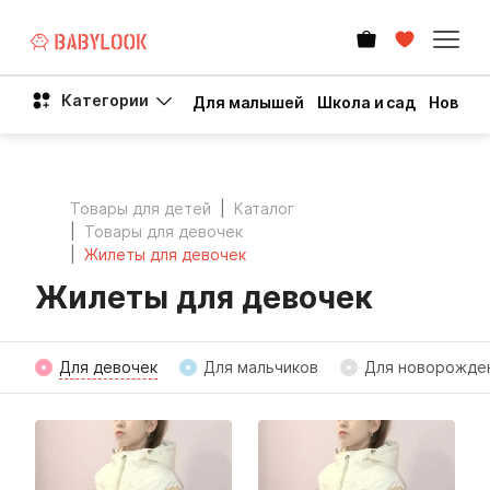
Категории
Для малышей
Школа и сад
Новый 
Товары для детей
Каталог
Товары для девочек
Жилеты для девочек
Жилеты для девочек
Для девочек
Для мальчиков
Для новорожде