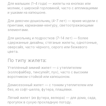
Для малышек (1–4 года) — жилеты на кнопках или
молнии, с широкой горловиной, часто с аппликациями
и ушками на капюшоне.
Для девочек-дошкольниц (4–7 лет) — яркие модели с
принтами, карманами-кенгуру, светоотражающими
элементами.
Для школьниц и подростков (7–14 лет) — более
сдержанные дизайны, стёганые жилеты, однотонные,
оверсайз, часто чёрного, серого или бежевого
цвета.
По типу жилета:
Утеплённый зимний жилет — с утеплителем
(холлофайбер, тинсулейт, пух), часто с высоким
воротником-стойкой или капюшоном.
Демисезонный жилет — с тонким утеплителем или
без, из софт-шелла, футера, плащёвки.
Лёгкий жилет (из футера, велюра) — для дома, сада,
прогулок в сухую прохладную погоду.