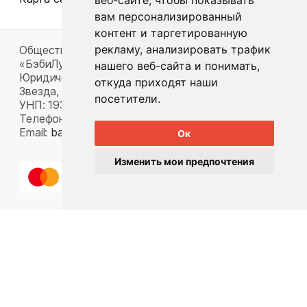
веб-сайте, чтобы показывать
вам персонализированный
контент и таргетированную
рекламу, анализировать трафик
Общество с ограниченной ответственностью
«БэбиЛук»
нашего веб-сайта и понимать,
Юридический адрес: 220117, г. Минск, пр-т Газеты
откуда приходят наши
Звезда, д. 16, пом. 52
посетители.
УНП: 193815124
Телефон:
+375 33 392 66 63
Email:
babylook.gm@gmail.com
.
Ок
Изменить мои предпочтения