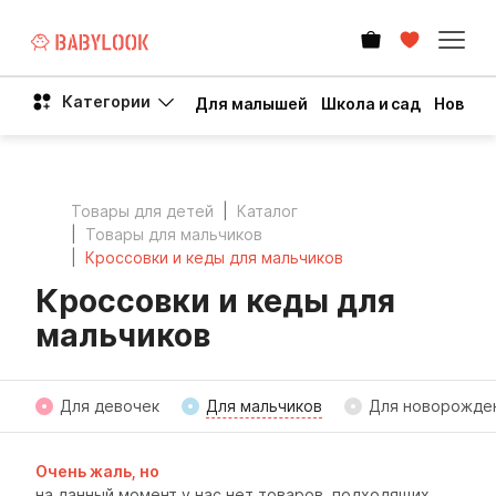
Категории
Для малышей
Школа и сад
Новый 
Товары для детей
Каталог
Товары для мальчиков
Кроссовки и кеды для мальчиков
Кроссовки и кеды для
мальчиков
Для девочек
Для мальчиков
Для новорожде
Очень жаль, но
на данный момент у нас нет товаров, подходящих