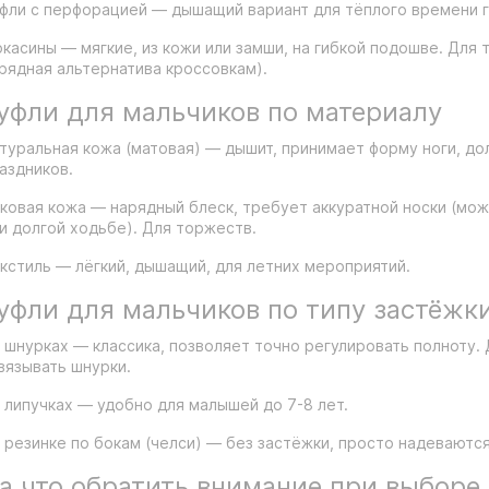
фли с перфорацией — дышащий вариант для тёплого времени г
касины — мягкие, из кожи или замши, на гибкой подошве. Для 
рядная альтернатива кроссовкам).
уфли для мальчиков по материалу
туральная кожа (матовая) — дышит, принимает форму ноги, до
аздников.
ковая кожа — нарядный блеск, требует аккуратной носки (мож
и долгой ходьбе). Для торжеств.
кстиль — лёгкий, дышащий, для летних мероприятий.
уфли для мальчиков по типу застёжк
 шнурках — классика, позволяет точно регулировать полноту.
вязывать шнурки.
 липучках — удобно для малышей до 7-8 лет.
 резинке по бокам (челси) — без застёжки, просто надеваются
а что обратить внимание при выборе