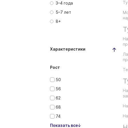
Ту
3–4 года
5–7 лет
Мо
на
8+
Т
На
пр
Характеристики
Ла
пр
Рост
Те
Т
50
56
На
за
62
На
68
На
74
Показать все
Н