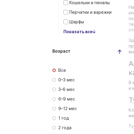
Кошельки и пеналы
На
Перчатки и варежки
кл
по
Шарфы
те
ст
Показать все
Зд
пр
Возраст
вы
А
Все
к
0–3 мес
В 
и 
3–6 мес
Т
6–9 мес
9–12 мес
Кл
ме
1 год
Ту
2 года