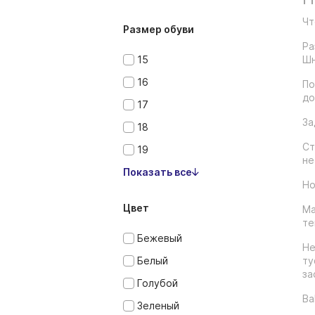
Чт
Размер обуви
Ра
15
Шн
16
По
до
17
За
18
Ст
19
не
Показать все
Но
Цвет
Ма
те
Бежевый
Не
Белый
ту
за
Голубой
Ba
Зеленый