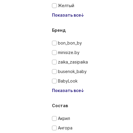
Желтый
Показать все
Бренд
bon_bon_by
minisize.by
zaika_zasipaika
busenok_baby
BabyLook
Показать все
Состав
Акрил
Ангора