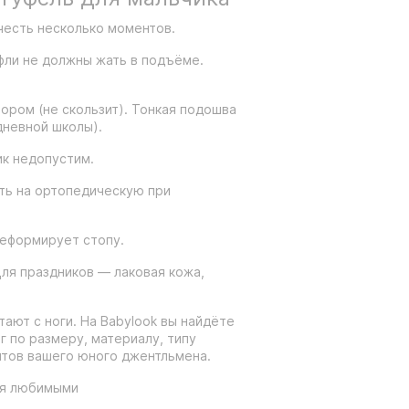
учесть несколько моментов.
уфли не должны жать в подъёме.
тором (не скользит). Тонкая подошва
дневной школы).
ик недопустим.
ть на ортопедическую при
деформирует стопу.
ля праздников — лаковая кожа,
тают с ноги. На Babylook вы найдёте
г по размеру, материалу, типу
тов вашего юного джентльмена.
ся любимыми