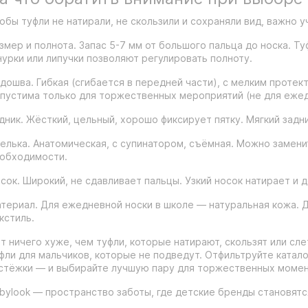
обы туфли не натирали, не скользили и сохраняли вид, важно 
змер и полнота. Запас 5-7 мм от большого пальца до носка. Т
урки или липучки позволяют регулировать полноту.
дошва. Гибкая (сгибается в передней части), с мелким протек
пустима только для торжественных мероприятий (не для еже
дник. Жёсткий, цельный, хорошо фиксирует пятку. Мягкий задн
елька. Анатомическая, с супинатором, съёмная. Можно замени
обходимости.
сок. Широкий, не сдавливает пальцы. Узкий носок натирает и 
териал. Для ежедневной носки в школе — натуральная кожа. Д
кстиль.
т ничего хуже, чем туфли, которые натирают, скользят или сле
фли для мальчиков, которые не подведут. Отфильтруйте катало
стёжки — и выбирайте лучшую пару для торжественных момен
bylook — пространство заботы, где детские бренды становят