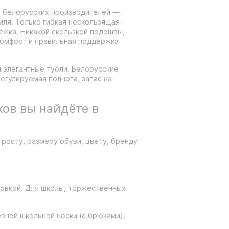
т белорусских производителей —
иля. Только гибкая нескользящая
ёжка. Никакой скользкой подошвы,
 комфорт и правильная поддержка
й элегантные туфли. Белорусские
егулируемая полнота, запас на
ов вы найдёте в
 росту, размеру обуви, цвету, бренду
ровкой. Для школы, торжественных
вной школьной носки (с брюками).