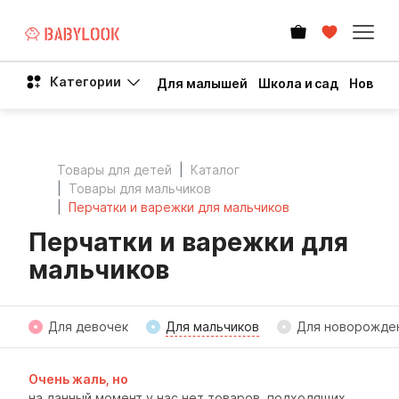
Категории
Для малышей
Школа и сад
Новый 
Товары для детей
Каталог
Товары для мальчиков
Перчатки и варежки для мальчиков
Перчатки и варежки для
мальчиков
Для девочек
Для мальчиков
Для новорожде
Очень жаль, но
на данный момент у нас нет товаров, подходящих