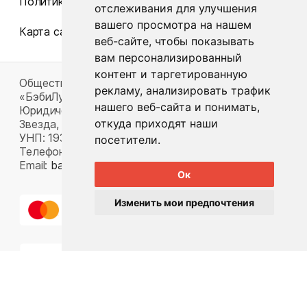
Политика конфиденциальности
отслеживания для улучшения
вашего просмотра на нашем
Карта сайта
веб-сайте, чтобы показывать
вам персонализированный
контент и таргетированную
Общество с ограниченной ответственностью
рекламу, анализировать трафик
«БэбиЛук»
нашего веб-сайта и понимать,
Юридический адрес: 220117, г. Минск, пр-т Газеты
откуда приходят наши
Звезда, д. 16, пом. 52
УНП: 193815124
посетители.
Телефон:
+375 33 392 66 63
Email:
babylook.gm@gmail.com
.
Ок
Изменить мои предпочтения