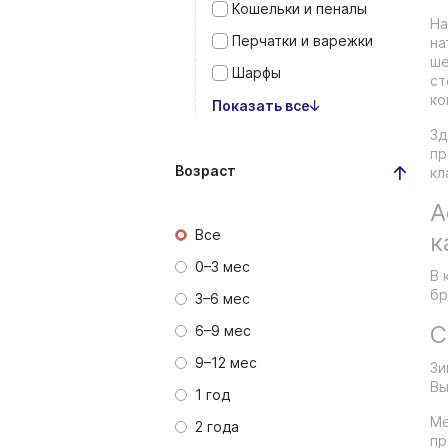
Кошельки и пеналы
На
Перчатки и варежки
на
ше
Шарфы
ст
ко
Показать все
Зд
пр
Возраст
кл
А
Все
к
0–3 мес
В 
бр
3–6 мес
С
6–9 мес
9–12 мес
Зи
Вы
1 год
Ме
2 года
пр