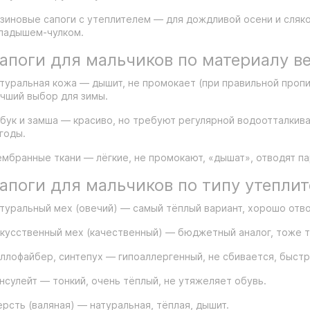
зиновые сапоги с утеплителем — для дождливой осени и сляко
ладышем-чулком.
апоги для мальчиков по материалу в
туральная кожа — дышит, не промокает (при правильной пропи
чший выбор для зимы.
бук и замша — красиво, но требуют регулярной водоотталкив
годы.
мбранные ткани — лёгкие, не промокают, «дышат», отводят па
апоги для мальчиков по типу утеплит
туральный мех (овечий) — самый тёплый вариант, хорошо отво
кусственный мех (качественный) — бюджетный аналог, тоже т
ллофайбер, синтепух — гипоаллергенный, не сбивается, быстр
нсулейт — тонкий, очень тёплый, не утяжеляет обувь.
рсть (валяная) — натуральная, тёплая, дышит.