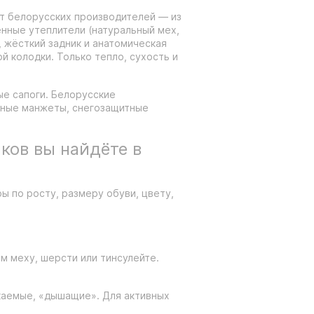
от белорусских производителей — из
енные утеплители (натуральный мех,
, жёсткий задник и анатомическая
й колодки. Только тепло, сухость и
ые сапоги. Белорусские
инные манжеты, снегозащитные
ков вы найдёте в
ры по росту, размеру обуви, цвету,
ом меху, шерсти или тинсулейте.
каемые, «дышащие». Для активных