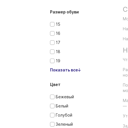
С
Размер обуви
Мо
15
На
16
На
17
Н
18
Чт
19
Ра
Показать все
но
Цвет
По
мо
Бежевый
Ма
Белый
— 
Голубой
Ут
Зеленый
За