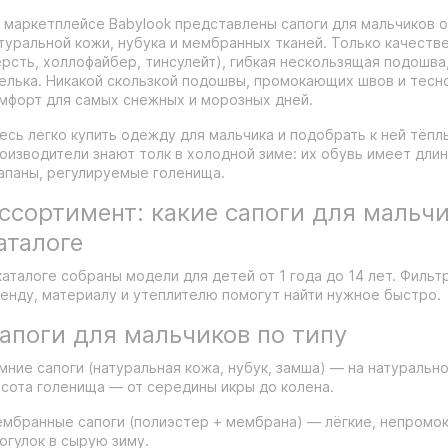
 маркетплейсе Babylook представлены сапоги для мальчиков 
туральной кожи, нубука и мембранных тканей. Только качеств
рсть, холлофайбер, тинсулейт), гибкая нескользящая подошва
елька. Никакой скользкой подошвы, промокающих швов и тесно
мфорт для самых снежных и морозных дней.
есь легко купить одежду для мальчика и подобрать к ней тёпл
оизводители знают толк в холодной зиме: их обувь имеет дл
апаны, регулируемые голенища.
ссортимент: какие сапоги для мальчи
аталоге
каталоге собраны модели для детей от 1 года до 14 лет. Фильт
енду, материалу и утеплителю помогут найти нужное быстро.
апоги для мальчиков по типу
мние сапоги (натуральная кожа, нубук, замша) — на натуральн
сота голенища — от середины икры до колена.
мбранные сапоги (полиэстер + мембрана) — лёгкие, непромо
огулок в сырую зиму.