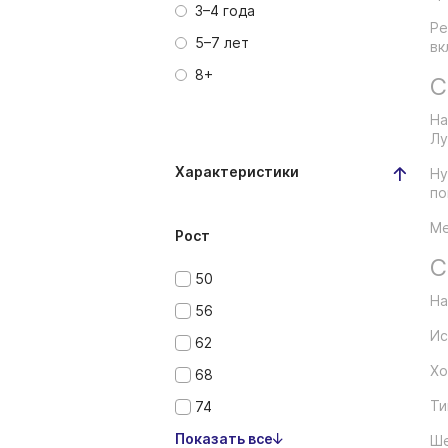
3–4 года
Ре
5–7 лет
вк
8+
С
На
Лу
Характеристики
Ну
по
Ме
Рост
С
50
На
56
Ис
62
Хо
68
Ти
74
Показать все
Ше