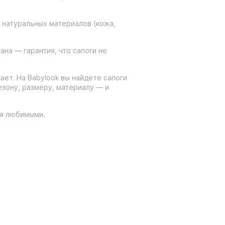
з натуральных материалов (кожа,
на — гарантия, что сапоги не
ает. На Babylook вы найдёте сапоги
езону, размеру, материалу — и
ся любимыми.