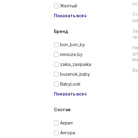
по
Желтый
Ст
Показать все
ше
За
Бренд
пр
bon_bon_by
Не
дл
minisize.by
вы
zaika_zasipaika
Ba
busenok_baby
BabyLook
Показать все
Состав
Акрил
Ангора