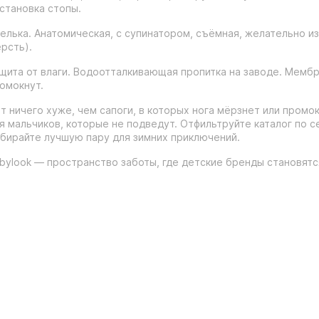
становка стопы.
елька. Анатомическая, с супинатором, съёмная, желательно и
рсть).
щита от влаги. Водоотталкивающая пропитка на заводе. Мембра
омокнут.
т ничего хуже, чем сапоги, в которых нога мёрзнет или промок
я мальчиков, которые не подведут. Отфильтруйте каталог по с
бирайте лучшую пару для зимних приключений.
bylook — пространство заботы, где детские бренды становят