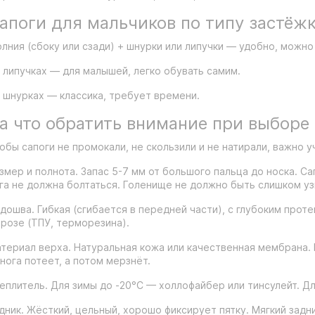
апоги для мальчиков по типу застёж
лния (сбоку или сзади) + шнурки или липучки — удобно, можно
 липучках — для малышей, легко обувать самим.
 шнурках — классика, требует времени.
а что обратить внимание при выборе
обы сапоги не промокали, не скользили и не натирали, важно 
змер и полнота. Запас 5-7 мм от большого пальца до носка. Са
га не должна болтаться. Голенище не должно быть слишком уз
дошва. Гибкая (сгибается в передней части), с глубоким проте
розе (ТПУ, терморезина).
териал верха. Натуральная кожа или качественная мембрана.
нога потеет, а потом мерзнёт.
еплитель. Для зимы до -20°C — холлофайбер или тинсулейт. Дл
дник. Жёсткий, цельный, хорошо фиксирует пятку. Мягкий задн