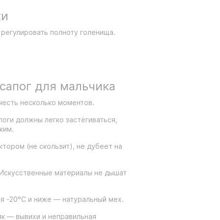
ки
 регулировать полноту голенища.
 сапог для мальчика
учесть несколько моментов.
поги должны легко застёгиваться,
ким.
ктором (не скользит), не дубеет на
 Искусственные материалы не дышат
я -20°C и ниже — натуральный мех.
ик — вывихи и неправильная