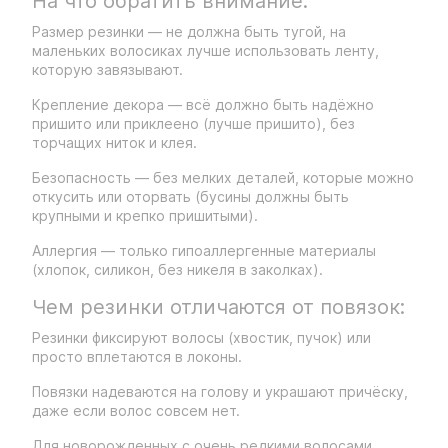
На что обратить внимание:
Размер резинки — не должна быть тугой, на
маленьких волосиках лучше использовать ленту,
которую завязывают.
Крепление декора — всё должно быть надёжно
пришито или приклеено (лучше пришито), без
торчащих ниток и клея.
Безопасность — без мелких деталей, которые можно
откусить или оторвать (бусины должны быть
крупными и крепко пришитыми).
Аллергия — только гипоаллергенные материалы
(хлопок, силикон, без никеля в заколках).
Чем резинки отличаются от повязок:
Резинки фиксируют волосы (хвостик, пучок) или
просто вплетаются в локоны.
Повязки надеваются на голову и украшают причёску,
даже если волос совсем нет.
Для новорожденных с очень редкими волосами