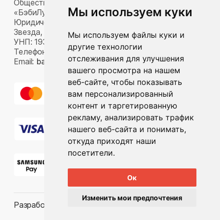
Общество с ограниченной ответственностью
Мы используем куки
«БэбиЛук»
Юридический адрес: 220117, г. Минск, пр-т Газеты
Звезда, д. 16, пом. 52
Мы используем файлы куки и
УНП: 193815124
другие технологии
Телефон:
+375 33 392 66 63
отслеживания для улучшения
Email:
babylook.gm@gmail.com
.
вашего просмотра на нашем
веб-сайте, чтобы показывать
вам персонализированный
контент и таргетированную
рекламу, анализировать трафик
нашего веб-сайта и понимать,
откуда приходят наши
посетители.
Ок
Изменить мои предпочтения
Разработка ilavista
PDF-презентация