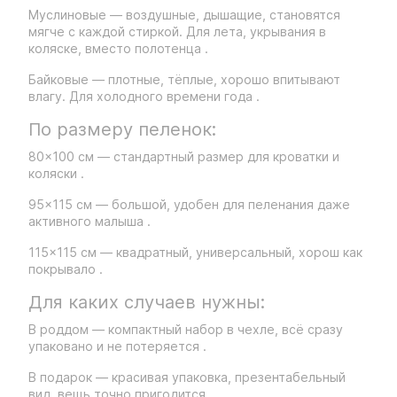
Муслиновые — воздушные, дышащие, становятся
мягче с каждой стиркой. Для лета, укрывания в
коляске, вместо полотенца .
Байковые — плотные, тёплые, хорошо впитывают
влагу. Для холодного времени года .
По размеру пеленок:
80×100 см — стандартный размер для кроватки и
коляски .
95×115 см — большой, удобен для пеленания даже
активного малыша .
115×115 см — квадратный, универсальный, хорош как
покрывало .
Для каких случаев нужны:
В роддом — компактный набор в чехле, всё сразу
упаковано и не потеряется .
В подарок — красивая упаковка, презентабельный
вид, вещь точно пригодится .